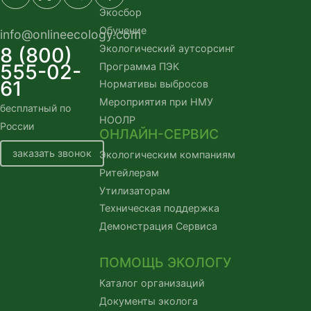
Экосбор
Обучение
info@onlineecology.com
Экологический аутсорсинг
8 (800)
555-02-
Программа ПЭК
61
Нормативы выбросов
Мероприятия при НМУ
бесплатный по 
НООЛР
России
ОНЛАЙН-СЕРВИС
заказать звонок
Экологическим компаниям
Ритейлерам
Утилизаторам
Техническая поддержка
Демонстрация Сервиса
ПОМОЩЬ ЭКОЛОГУ
Каталог организаций
Документы эколога