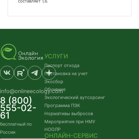
составляет 
1,6. 
УСЛУГИ
Паспорт отхода
Постановка на учет
Экосбор
Обучение
info@onlineecology.com
Экологический аутсорсинг
8 (800)
555-02-
Программа ПЭК
61
Нормативы выбросов
Мероприятия при НМУ
бесплатный по 
НООЛР
России
ОНЛАЙН-СЕРВИС