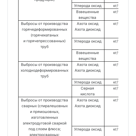
Углерода оксид 
кг/т 
Взвешенные 
кг/т 
вещества 
Выбросы от производства 
Азота оксид 
кг/т 
с
горячедеформированных 
Азота диоксид 
(горячекатаных 
и горячепрессованных) 
Углерода оксид 
кг/т 
труб 
Взвешенные 
кг/т 
вещества 
Выбросы от производства 
Азота оксид 
кг/т 
с
холоднодеформированных 
Азота диоксид 
труб 
Углерода оксид 
кг/т 
Серная 
кг/т 
кислота 
Выбросы от производства 
Азота оксид 
кг/т 
с
сварных (спиралешовных 
Азота диоксид 
и прямошовных, 
изготовленных 
электродуговой сваркой 
под слоем флюса; 
Углерода оксид 
кг/т 
электросварных; 