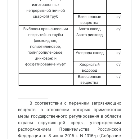
изготовленных 
непрерывной печной 
сваркой) труб 
Взвешенные 
кг/т 
вещества 
Выбросы при нанесении 
Азота оксид 
кг/т 
с
покрытий на трубы 
Азота диоксид 
(эпоксидное, 
полиэтиленовое, 
полипропиленовое, 
Углерода оксид 
кг/т 
цинковое) и 
фосфатирование муфт 
Хлористый 
кг/т 
водород 
Взвешенные 
кг/т 
вещества 
________________ 
В соответствии с перечнем загрязняющих 
веществ, в отношении которых применяются 
меры государственного регулирования в области 
охраны окружающей среды, утвержденным 
распоряжением Правительства Российской 
Федерации от 8 июля 2015 г. N 1316-р (Собрание 