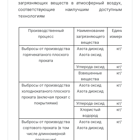
загрязняющих веществ в атмосферный воздух, 
соответствующие наилучшим доступным 
технологиям 
Производственный 
Наименование
Единица 
В
процесс 
загрязняющего
измерения 
вещества
Выбросы от производства 
Азота диоксид 
кг/т 
с
горячекатаного плоского 
Азота оксид 
проката 
Углерода оксид 
кг/т 
Взвешенные 
кг/т 
вещества 
Выбросы от производства 
Азота оксид 
кг/т 
с
холоднокатаного плоского 
Азота диоксид 
проката (включая прокат с 
покрытиями) 
Углерода оксид 
кг/т 
Хлористый 
кг/т 
водород 
Выбросы от производства 
Азота оксид 
кг/т 
с
сортового проката (в том 
Азота диоксид 
числе длинномерной 
продукции) 