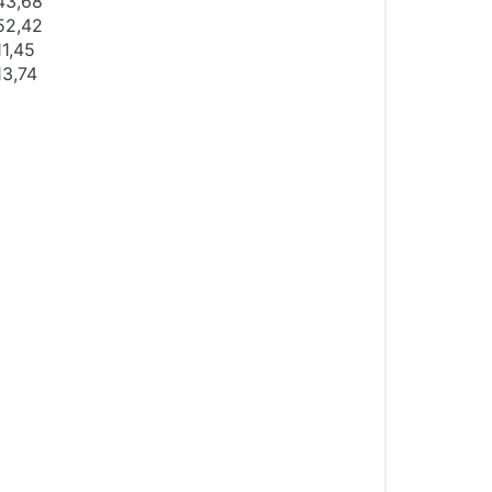
43,68
52,42
11,45
13,74