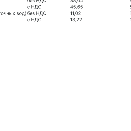
без НДС
38,04
с НДС
45,65
точных вод)
без НДС
11,02
с НДС
13,22