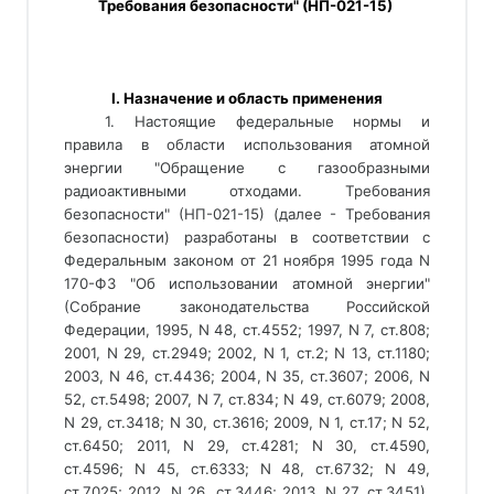
Требования безопасности" (НП-021-15) 
 I. Назначение и область применения 
1. Настоящие федеральные нормы и
правила в области использования атомной
энергии "Обращение с газообразными
радиоактивными отходами. Требования
безопасности" (НП-021-15) (далее - Требования
безопасности) разработаны в соответствии с
Федеральным законом от 21 ноября 1995 года N
170-ФЗ "Об использовании атомной энергии"
(Собрание законодательства Российской
Федерации, 1995, N 48, ст.4552; 1997, N 7, ст.808;
2001, N 29, ст.2949; 2002, N 1, ст.2; N 13, ст.1180;
2003, N 46, ст.4436; 2004, N 35, ст.3607; 2006, N
52, ст.5498; 2007, N 7, ст.834; N 49, ст.6079; 2008,
N 29, ст.3418; N 30, ст.3616; 2009, N 1, ст.17; N 52,
ст.6450; 2011, N 29, ст.4281; N 30, ст.4590,
ст.4596; N 45, ст.6333; N 48, ст.6732; N 49,
ст.7025; 2012, N 26, ст.3446; 2013, N 27, ст.3451),