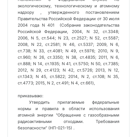
экологическому, технологическому и атомному 
надзору , утвержденного постановлением 
Правительства Российской Федерации от 30 июля 
2004 года N 401  (Собрание законодательства 
Российской Федерации, 2004, N 32, ст.3348; 
2006, N 5, ст.544; N 23, ст.2527; N 52, ст.5587; 
2008, N 22, ст.2581; N 46, ст.5337; 2009, N 6, 
ст.738; N 33, ст.4081; N 49, ст.5976; 2010, N 9, 
ст.960; N 26, ст.3350; N 38, ст.4835; 2011, N 6, 
ст.888; N 14, ст.1935; N 41, ст.5750; N 50, ст.7385; 
2012, N 29, ст.4123; N 42, ст.5726; 2013, N 12, 
ст.1343; N 45, ст.5822; 2014, N 2, ст.108; N 35, 
ст.4773; 2015, N 2, ст.491; N 4, ст.661), 
приказываю: 
Утвердить прилагаемые федеральные
нормы и правила в области использования
атомной энергии "Обращение с газообразными
радиоактивными отходами. Требования
безопасности" (НП-021-15) .