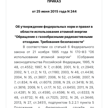
ПРИКАЗ
 от 25 июня 2015 года N 244
 Об утверждении федеральных норм и правил в 
области использования атомной энергии 
"Обращение с газообразными радиоактивными 
отходами. Требования безопасности"  
В соответствии со статьей 6 Федерального 
закона от 21 ноября 1995 года N 170-ФЗ "Об 
использовании атомной энергии"  (Собрание 
законодательства Российской Федерации, 1995, N 
48, ст.4552; 1997, N 7, ст.808; 2001, N 9, ст.2949; 
2002, N 1, ст.2; N 13, ст.1180; 2003, N 46, ст.4436; 
2004, N 35, ст.3607; 2006, N 52, ст.5498; 2007, N 
7, ст.834; N 49, ст.6079; 2008, N 29, ст.3418; N 30, 
ст.3616; 2009, N 1, ст.17; N 52, ст.6450; 2011, N 29, 
ст.4281; N 30, ст.4590, ст.4596; N 45, ст.6333; N 
48, ст.6732; N 49, ст.7025; 2012, N 26, ст.3446; 
2013, N 27, ст.3451), подпунктом 5.2.2.1 пункта 5 
Положения о Федеральной службе по 