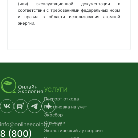
(или) эксплуатационной документации в
соответствии с требованиями федеральных норм
и правил в области использования атомной
энергии.
УСЛУГИ
Паспорт отхода
Постановка на учет
Экосбор
Обучение
info@onlineecology.com
Экологический аутсорсинг
8 (800)