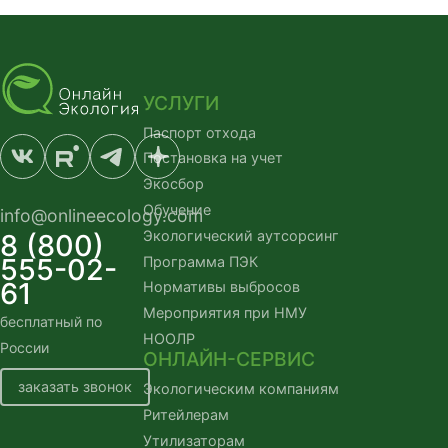
УСЛУГИ
Паспорт отхода
Постановка на учет
Экосбор
Обучение
info@onlineecology.com
Экологический аутсорсинг
8 (800)
555-02-
Программа ПЭК
61
Нормативы выбросов
Мероприятия при НМУ
бесплатный по 
НООЛР
России
ОНЛАЙН-СЕРВИС
заказать звонок
Экологическим компаниям
Ритейлерам
Утилизаторам