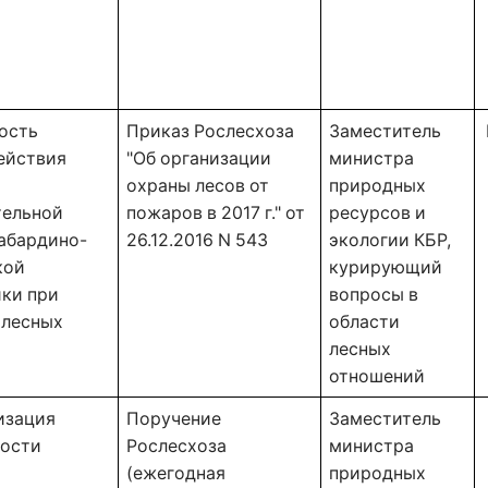
сть 
Приказ Рослесхоза 
Заместитель 
йствия 
"Об организации 
министра 
охраны лесов от 
природных 
ельной 
пожаров в 2017 г." от 
ресурсов и 
абардино-
26.12.2016 N 543 
экологии КБР, 
ой 
курирующий 
ки при 
вопросы в 
лесных 
области 
 
лесных 
отношений 
зация 
Поручение
Заместитель 
ости 
Рослесхоза
министра 
(ежегодная
природных 