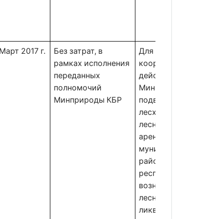
Март 2017 г.
Без затрат, в 
Для своевременной 
рамках исполнения 
координации 
переданных 
действий 
полномочий 
Минприроды КБР с 
Минприроды КБР 
подведомственными
лесхозами, 
лесничествами, 
арендаторами и 
муниципальными 
районами 
республики в случае
возникновения 
лесных пожаров и 
ликвидации 