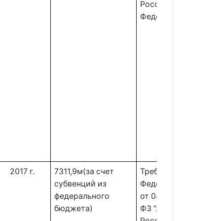
Российской
Федерации"
2017 г.
7311,9м(за счет
Требования
субвенций из
Федерального закон
федерального
от 04.12.2006 N 200-
бюджета)
ФЗ "Лесной кодекс
Российской