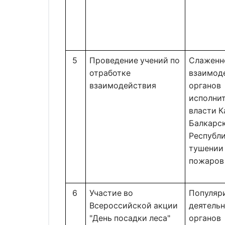
5 
Проведение учений по 
Слаженно
отработке 
взаимоде
взаимодействия 
органов 
исполнит
власти К
Балкарск
Республи
тушении 
пожаров
6 
Участие во
Популяри
Всероссийской акции
деятельн
"День посадки леса"
органов 