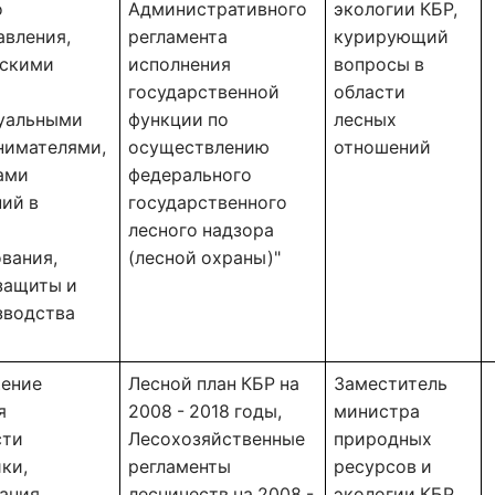
 
Административного
экологии КБР, 
вления, 
регламента
курирующий 
скими 
исполнения
вопросы в 
государственной
области 
уальными 
функции по
лесных 
имателями, 
осуществлению
отношений 
ми 
федерального
ий в 
государственного
лесного надзора
вания, 
(лесной охраны)"
защиты и 
водства 
ение 
Лесной план КБР на 
Заместитель 
 
2008 - 2018 годы, 
министра 
ти 
Лесохозяйственные 
природных 
ки, 
регламенты 
ресурсов и 
ания 
лесничеств на 2008 - 
экологии КБР, 