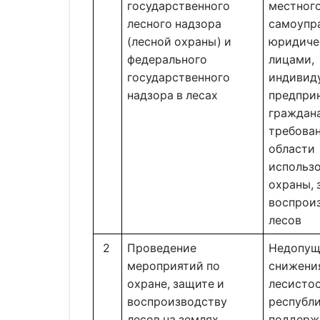
государственного 
местного
лесного надзора 
самоупра
(лесной охраны) и 
юридиче
федерального 
лицами, 
государственного 
индивид
надзора в лесах 
предприн
граждана
требован
области 
использо
охраны, 
воспроиз
лесов 
2 
Проведение 
Недопущ
мероприятий по 
снижения
охране, защите и 
лесистос
воспроизводству 
республи
лесов на землях 
поддерж