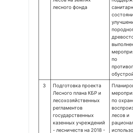
лесного фонда 
санитарн
состояни
улучшени
породног
древосто
выполнен
мероприя
по 
противо
обустрой
3 
Подготовка проекта
Планиров
Лесного плана КБР и
мероприя
лесохозяйственных
по охране
регламентов
воспроиз
государственных
лесов и 
казенных учреждений
рационал
- лесничеств на 2018 -
использо