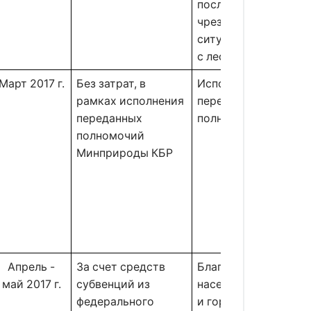
последствий 
чрезвычайных 
ситуаций, связанных
Март 2017 г.
Без затрат, в 
Исполнение 
рамках исполнения 
переданных 
переданных 
полномочий 
полномочий 
Минприроды КБР 
Апрель -
За счет средств 
Благоустройство 
май 2017 г.
субвенций из 
населенных пунктов 
федерального 
и городских округов