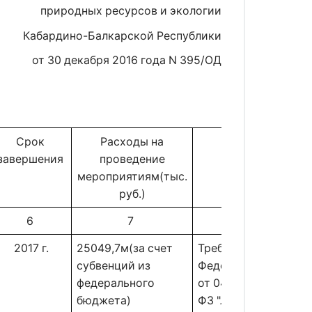
природных ресурсов и экологии
Кабардино-Балкарской Республики
от 30 декабря 2016 года N 395/ОД
Срок 
Расходы на
Примечание 
завершения 
проведение
мероприятиям(тыс.
руб.)
6 
7 
8 
2017 г.
25049,7м(за счет
Требования
субвенций из
Федерального закон
федерального
от 04.12.2006 N 200-
бюджета)
ФЗ "Лесной кодекс