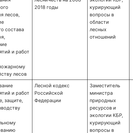
ого 
2018 годы 
курирующий 
я лесов, 
вопросы в 
е 
области 
о состава 
лесных 
я, 
отношений 
ие 
тий и работ 
пожарному 
ству лесов 
ание 
Лесной кодекс 
Заместитель 
тий и работ 
Российской 
министра 
, защите, 
Федерации 
природных 
водству 
ресурсов и 
экологии КБР, 
ьному 
курирующий 
ванию 
вопросы в 