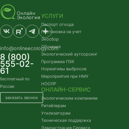
УСЛУГИ
Паспорт отхода
Постановка на учет
Экосбор
Обучение
info@onlineecology.com
Экологический аутсорсинг
8 (800)
555-02-
Программа ПЭК
61
Нормативы выбросов
Мероприятия при НМУ
бесплатный по 
НООЛР
России
ОНЛАЙН-СЕРВИС
заказать звонок
Экологическим компаниям
Ритейлерам
Утилизаторам
Техническая поддержка
Демонстрация Сервиса