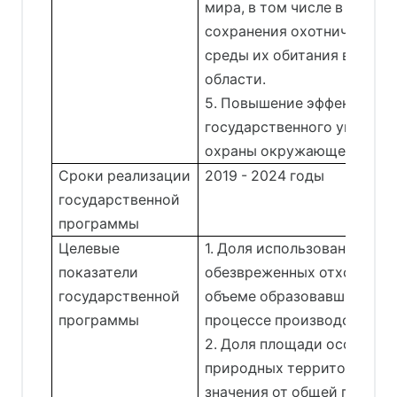
мира, в том числе в сфере 
сохранения охотничьих ре
среды их обитания в Ирку
области.
5. Повышение эффективно
государственного управле
охраны окружающей сред
Сроки реализации
2019 - 2024 годы
государственной
программы
Целевые
1. Доля использованных,
показатели
обезвреженных отходов в
государственной
объеме образовавшихся от
программы
процессе производства и 
2. Доля площади особо ох
природных территорий ре
значения от общей площад