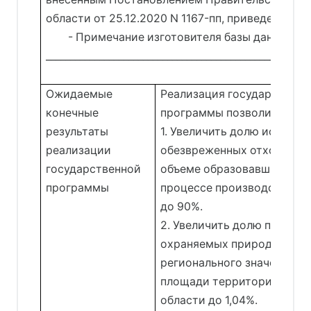
области от 25.12.2020 N 1167-пп, приведена в те
- Примечание изготовителя базы данных.
_______________________________________________________
Ожидаемые
Реализация государственн
конечные
программы позволит:
результаты
1. Увеличить долю использ
реализации
обезвреженных отходов в
государственной
объеме образовавшихся от
программы
процессе производства и 
до 90%.
2. Увеличить долю площад
охраняемых природных те
регионального значения о
площади территории Ирку
области до 1,04%.