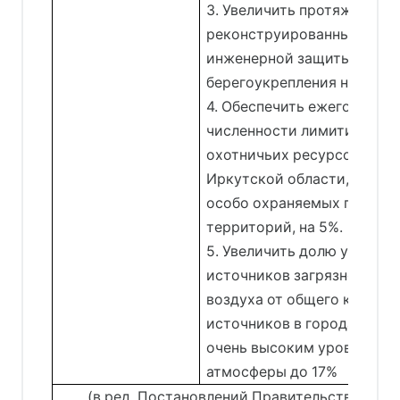
3. Увеличить протяженност
реконструированных соо
инженерной защиты и
берегоукрепления на 96 641
4. Обеспечить ежегодный 
численности лимитируемы
охотничьих ресурсов на т
Иркутской области, за ис
особо охраняемых природ
территорий, на 5%.
5. Увеличить долю учтенны
источников загрязнения а
воздуха от общего количе
источников в городах с в
очень высоким уровнем за
атмосферы до 17%
(в ред. Постановлений Правительства Ирк