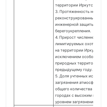
территории Иркутской обл
3. Протяженность новых и
реконструированных соо
инженерной защиты и
берегоукрепления.
4. Прирост численности
лимитируемых охотничьих
на территории Иркутской о
исключением особо охран
природных территорий, к
предыдущему году.
5. Доля учтенных источник
загрязнения атмосферного
общего количества источн
городах с высоким и очен
уровнем загрязнения атм