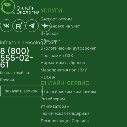
УСЛУГИ
Паспорт отхода
Постановка на учет
Экосбор
Обучение
info@onlineecology.com
Экологический аутсорсинг
8 (800)
555-02-
Программа ПЭК
61
Нормативы выбросов
Мероприятия при НМУ
бесплатный по 
НООЛР
России
ОНЛАЙН-СЕРВИС
заказать звонок
Экологическим компаниям
Ритейлерам
Утилизаторам
Техническая поддержка
Демонстрация Сервиса