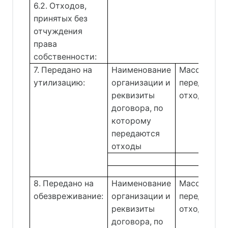
6.2. Отходов,
принятых без
отчуждения
права
собственности:
7. Передано на
Наименование
Масса
утилизацию:
организации и
переданных
реквизиты
отходов
договора, по
которому
передаются
отходы
8. Передано на
Наименование
Масса
обезвреживание:
организации и
переданных
реквизиты
отходов
договора, по