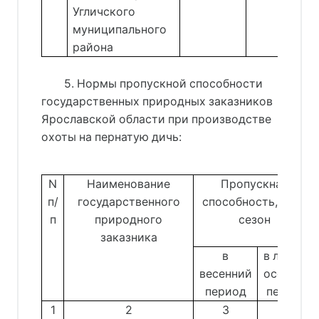
Угличского
муниципального
района
5. Нормы пропускной способности
государственных природных заказников
Ярославской области при производстве
охоты на пернатую дичь:
N
Наименование
Пропускная
п/
государственного
способность, чел./
п
природного
сезон
заказника
в
в летне-
весенний
осенний
период
период
1
2
3
4