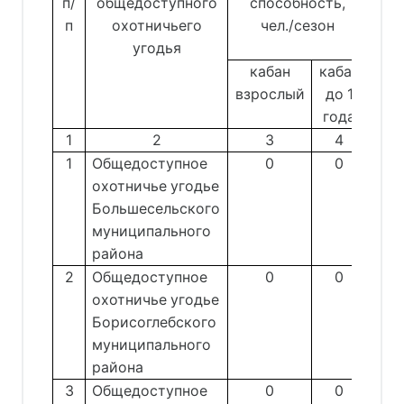
п/
общедоступного
способность,
п
охотничьего
чел./сезон
угодья
кабан
кабан
взрослый
до 1
года
1
2
3
4
1
Общедоступное
0
0
охотничье угодье
Большесельского
муниципального
района
2
Общедоступное
0
0
охотничье угодье
Борисоглебского
муниципального
района
3
Общедоступное
0
0