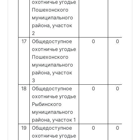
охотничье угодье
Пошехонского
муниципального
района, участок
2
17
Общедоступное
0
0
охотничье угодье
Пошехонского
муниципального
района, участок
3
18
Общедоступное
0
0
охотничье угодье
Рыбинского
муниципального
района, участок 1
19
Общедоступное
0
0
охотничье угодье