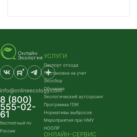
УСЛУГИ
Паспорт отхода
Постановка на учет
Экосбор
Обучение
info@onlineecology.com
Экологический аутсорсинг
8 (800)
555-02-
Программа ПЭК
61
Нормативы выбросов
Мероприятия при НМУ
бесплатный по 
НООЛР
России
ОНЛАЙН-СЕРВИС