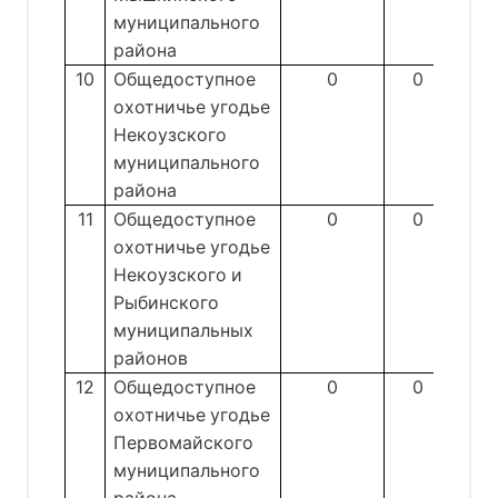
муниципального
района
10
Общедоступное
0
0
охотничье угодье
Некоузского
муниципального
района
11
Общедоступное
0
0
охотничье угодье
Некоузского и
Рыбинского
муниципальных
районов
12
Общедоступное
0
0
охотничье угодье
Первомайского
муниципального