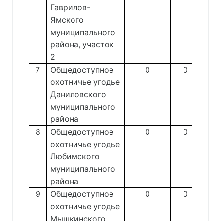
Гаврилов-
Ямского
муниципального
района, участок
2
7
Общедоступное
0
0
охотничье угодье
Даниловского
муниципального
района
8
Общедоступное
0
0
охотничье угодье
Любимского
муниципального
района
9
Общедоступное
0
0
охотничье угодье
Мышкинского