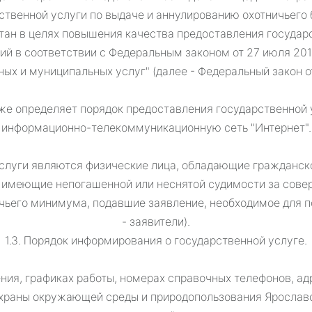
твенной услуги по выдаче и аннулированию охотничьего би
ан в целях повышения качества предоставления государ
ий в соответствии с Федеральным законом от 27 июля 201
ых и муниципальных услуг" (далее - Федеральный закон от
е определяет порядок предоставления государственной 
информационно-телекоммуникационную сеть "Интернет".
услуги являются физические лица, обладающие гражданск
 имеющие непогашенной или неснятой судимости за сов
ьего минимума, подавшие заявление, необходимое для п
- заявители).
1.3. Порядок информирования о государственной услуге.
ения, графиках работы, номерах справочных телефонов, ад
храны окружающей среды и природопользования Ярославск