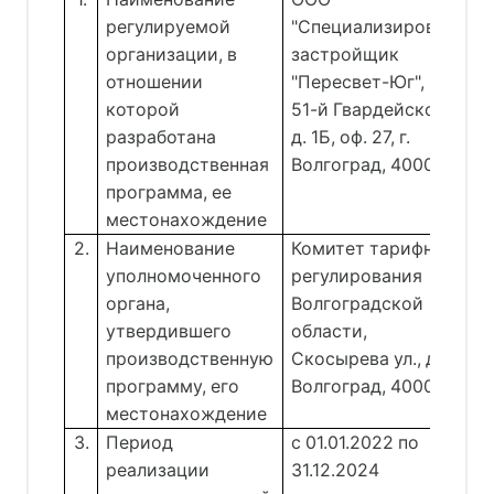
регулируемой
"Специализированный
организации, в
застройщик
отношении
"Пересвет-Юг",
которой
51-й Гвардейской ул.,
разработана
д. 1Б, оф. 27, г.
производственная
Волгоград, 400075
программа, ее
местонахождение
2.
Наименование
Комитет тарифного
уполномоченного
регулирования
органа,
Волгоградской
утвердившего
области,
производственную
Скосырева ул., д. 7,
программу, его
Волгоград, 400066
местонахождение
3.
Период
с 01.01.2022 по
реализации
31.12.2024