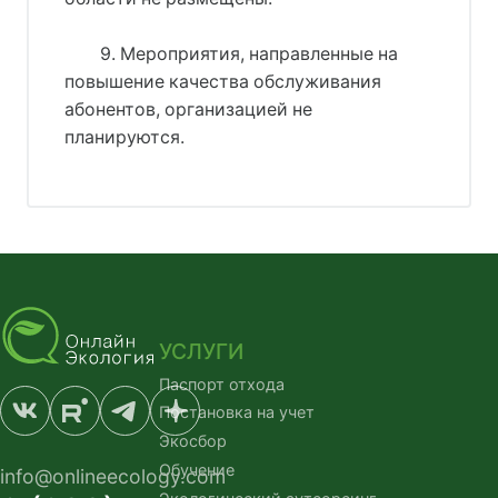
9. Мероприятия, направленные на
повышение качества обслуживания
абонентов, организацией не
планируются.
УСЛУГИ
Паспорт отхода
Постановка на учет
Экосбор
Обучение
info@onlineecology.com