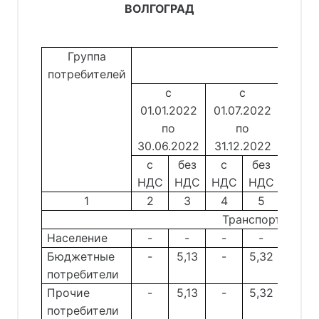
ВОЛГОГРАД
Группа
Тар
потребителей
с
с
01.01.2022
01.07.2022
01.01
по
по
п
30.06.2022
31.12.2022
30.06
с
без
с
без
с
НДС
НДС
НДС
НДС
НДС
1
2
3
4
5
6
Транспортировка
Население
-
-
-
-
-
Бюджетные
-
5,13
-
5,32
-
потребители
Прочие
-
5,13
-
5,32
-
потребители