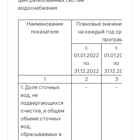
централизованных систем
водоснабжения
Наименование
Плановые значения пока
показателя
на каждый год срока де
программы
с
с
01.01.2022
01.01.2023
01
по
по
31.12.2022
31.12.2023
31
1
2
3
1. Доля сточных
-
-
вод, не
подвергающихся
очистке, в общем
объеме сточных
вод,
сбрасываемых в