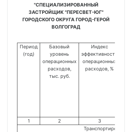
"СПЕЦИАЛИЗИРОВАННЫЙ
ЗАСТРОЙЩИК "ПЕРЕСВЕТ-ЮГ"
ГОРОДСКОГО ОКРУГА ГОРОД-ГЕРОЙ
ВОЛГОГРАД
Период
Базовый
Индекс
Нор
(год)
уровень
эффективности
у
операционных
операционных
пр
расходов,
расходов, %
тыс. руб.
1
2
3
Транспортировка ст