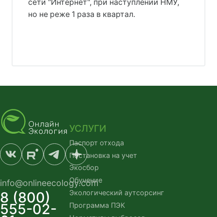
сети "Интернет", при наступлении НМУ,
но не реже 1 раза в квартал.
УСЛУГИ
Паспорт отхода
Постановка на учет
Экосбор
Обучение
info@onlineecology.com
Экологический аутсорсинг
8 (800)
555-02-
Программа ПЭК