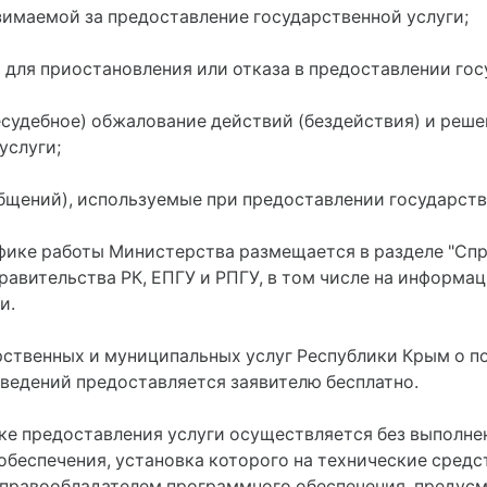
зимаемой за предоставление государственной услуги;
для приостановления или отказа в предоставлении гос
несудебное) обжалование действий (бездействия) и реш
услуги;
бщений), используемые при предоставлении государств
фике работы Министерства размещается в разделе "Сп
авительства РК, ЕПГУ и РПГУ, в том числе на информац
и.
ственных и муниципальных услуг Республики Крым о п
сведений предоставляется заявителю бесплатно.
ке предоставления услуги осуществляется без выполне
 обеспечения, установка которого на технические сред
с правообладателем программного обеспечения, предус