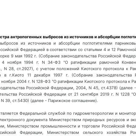
астра антропогенных выбросов из источников и абсорбции поглот
 выбросов из источников и абсорбции поглотителями парниковы
оссийской Федерацией в соответствии со статьями 4 и 12 Рамоч
рке 9 мая 1992 г. (Собрание законодательства Российской Федера
 4 ноября 1994 г. N 34-ФЗ "О ратификации рамочной Конве
4, N 28, ст.2927), с учетом положений Киотского протокола к 
 в г.Киото 11 декабря 1997 г. (Собрание законодательства Р
ноября 2004 г. N 128-ФЗ "О ратификации Киотского протокола к
одательства Российской Федерации, 2004, N 45, ст.4378) (далее 
тельства Российской Федерации от 21 сентября 2019 г. N 1228 "
N 39, ст.5430) (далее - Парижское соглашение).
ствляется Федеральной службой по гидрометеорологии и монито
электронного документа Министерством природных ресурсов и эк
ции, Министерством промышленности и торговли Российской Феде
сийской Федерации, Министерством сельского хозяйства Р