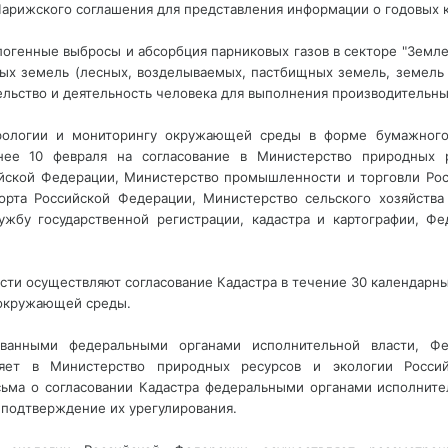
арижского соглашения для представления информации о годовых к
опогенные выбросы и абсорбция парниковых газов в секторе "Земл
мых земель (лесных, возделываемых, пастбищных земель, земель 
ельство и деятельность человека для выполнения производительны
рологии и мониторингу окружающей среды в форме бумажного 
нее 10 февраля на согласование в Министерство природных р
ийской Федерации, Министерство промышленности и торговли Рос
орта Российской Федерации, Министерство сельского хозяйств
лужбу государственной регистрации, кадастра и картографии, 
ти осуществляют согласование Кадастра в течение 30 календарны
 окружающей среды.
сованными федеральными органами исполнительной власти, Ф
яет в Министерство природных ресурсов и экологии Росс
ма о согласовании Кадастра федеральными органами исполнитель
 подтверждение их урегулирования.