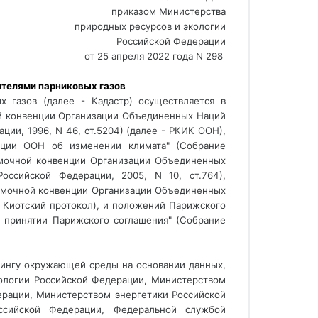
приказом Министерства
природных ресурсов и экологии
Российской Федерации
от 25 апреля 2022 года N 298 
ителями парниковых газов 
х газов (далее - Кадастр) осуществляется в
ной конвенции Организации Объединенных Наций
ции, 1996, N 46, ст.5204) (далее - РКИК ООН),
нции ООН об изменении климата" (Собрание
Рамочной конвенции Организации Объединенных
оссийской Федерации, 2005, N 10, ст.764),
 Рамочной конвенции Организации Объединенных
- Киотский протокол), и положений Парижского
О принятии Парижского соглашения" (Собрание
рингу окружающей среды на основании данных,
ологии Российской Федерации, Министерством
рации, Министерством энергетики Российской
оссийской Федерации, Федеральной службой