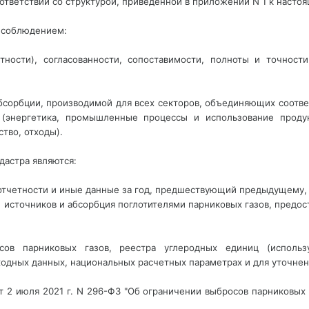
ответствии со структурой, приведенной в приложении N 1 к насто
с соблюдением:
нтности), согласованности, сопоставимости, полноты и точност
бсорбции, производимой для всех секторов, объединяющих соотв
(энергетика, промышленные процессы и использование продукц
тво, отходы).
дастра являются:
отчетности и иные данные за год, предшествующий предыдущему, о
 источников и абсорбция поглотителями парниковых газов, предос
сов парниковых газов, реестра углеродных единиц
 (использ
одных данных, национальных расчетных параметрах и для уточнен
от 2 июля 2021 г. N 296-ФЗ "Об ограничении выбросов парниковых