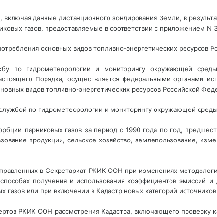
и, включая данные дистанционного зондирования Земли, в результ
никовых газов, предоставляемые в соответствии с приложением N 
 потребления основных видов топливно-энергетических ресурсов Р
жбу по гидрометеорологии и мониторингу окружающей среды
стоящего Порядка, осуществляется федеральными органами исп
сновных видов топливно-энергетических ресурсов Российской Феде
й службой по гидрометеорологии и мониторингу окружающей среды
сорбции парниковых газов за период с 1990 года по год, предше
ование продукции, сельское хозяйство, землепользование, изме
направленных в Секретариат РКИК ООН при изменениях методолог
 способах получения и использования коэффициентов эмиссий и 
 газов или при включении в Кадастр новых категорий источников 
ертов РКИК ООН рассмотрения Кадастра, включающего проверку к