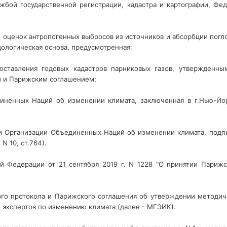
ужбой государственной регистрации, кадастра и картографии, 
и оценок антропогенных выбросов из источников и абсорбции погл
дологическая основа, предусмотренная:
оставления годовых кадастров парниковых газов, утвержденны
м
 и Парижским соглашением
; 
иненных Наций об изменении климата, заключенная в г.Нью-Йорк
 Организации Объединенных Наций об изменении климата, подпис
N 10, ст.764).
й Федерации от 21 сентября 2019 г. N 1228 "О принятии Парижс
о протокола и Парижского соглашения об утверждении методиче
экспертов по изменению климата (далее - МГЭИК).