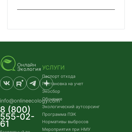
УСЛУГИ
Паспорт отхода
Постановка на учет
Экосбор
Обучение
info@onlineecology.com
Экологический аутсорсинг
8 (800)
555-02-
Программа ПЭК
61
Нормативы выбросов
Мероприятия при НМУ
бесплатный по 