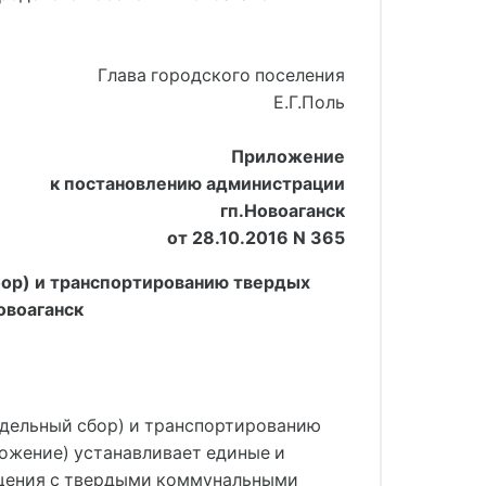
     Глава городского поселения
Е.Г.Поль
Приложение
к постановлению администрации
гп.Новоаганск
от 28.10.2016 N 365
бор) и транспортированию твердых
овоаганск
аздельный сбор) и транспортированию
ожение) устанавливает единые и
ащения с твердыми коммунальными