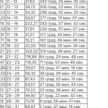
14
11 - 12
31,63
343 град. 35 мин. 35 сек.
21
12 - 13
34,73
306 град. 23 мин. 13 сек.
,24
13 - 14
34,32
298 град. 55 мин. 20 сек.
,20
14 - 15
56,87
277 град. 10 мин. 07 сек.
78
15 - 16
222,21
243 град. 07 мин. 52 сек.
,56
16 - 17
27,91
230 град. 51 мин. 57 сек.
,91
17 - 18
31,27
217 град. 44 мин. 21 сек.
,77
18 - 19
19,21
197 град. 09 мин. 46 сек.
,10
19 - 20
20,50
165 град. 35 мин. 38 сек.
21
20 - 21
329,00
314 град. 09 мин. 27 сек.
18
21 - 22
118,88
64 град. 29 мин. 48 сек.
,47
22 - 23
118,35
71 град. 53 мин. 49 сек.
,96
23 - 24
39,67
55 град. 07 мин. 19 сек.
,50
24 - 25
58,32
39 град. 09 мин. 45 сек.
,33
25 - 26
87,43
35 град. 03 мин. 10 сек.
,55
26 - 27
54,57
27 град. 56 мин. 43 сек.
12
27 - 28
70,22
22 град. 36 мин. 42 сек.
12
28 - 29
49,80
21 град. 22 мин. 42 сек.
28
29 - 30
73,16
9 град. 56 мин. 01 сек.
,90
30 - 31
68,87
2 град. 47 мин. 14 сек.