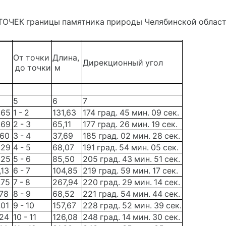
ЕК границы памятника природы Челябинской области 
От точки
Длина,
Дирекционный угол
до точки
м
5
6
7
,65
1 - 2
131,63
174 град. 45 мин. 09 сек.
,69
2 - 3
65,11
177 град. 26 мин. 19 сек.
,60
3 - 4
37,69
185 град. 02 мин. 28 сек.
,29
4 - 5
68,07
191 град. 54 мин. 05 сек.
,25
5 - 6
85,50
205 град. 43 мин. 51 сек.
,13
6 - 7
104,85
219 град. 59 мин. 17 сек.
,75
7 - 8
267,94
220 град. 29 мин. 14 сек.
78
8 - 9
68,52
221 град. 54 мин. 44 сек.
,01
9 - 10
157,67
228 град. 52 мин. 39 сек.
,24
10 - 11
126,08
248 град. 14 мин. 30 сек.