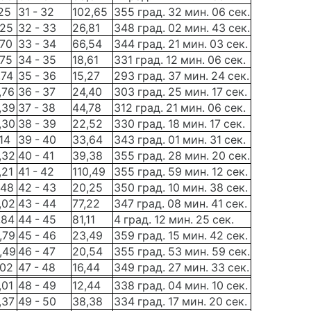
25
31 - 32
102,65
355 град. 32 мин. 06 сек.
,25
32 - 33
26,81
348 град. 02 мин. 43 сек.
,70
33 - 34
66,54
344 град. 21 мин. 03 сек.
,75
34 - 35
18,61
331 град. 12 мин. 06 сек.
,74
35 - 36
15,27
293 град. 37 мин. 24 сек.
,76
36 - 37
24,40
303 град. 25 мин. 17 сек.
,39
37 - 38
44,78
312 град. 21 мин. 06 сек.
,30
38 - 39
22,52
330 град. 18 мин. 17 сек.
14
39 - 40
33,64
343 град. 01 мин. 31 сек.
,32
40 - 41
39,38
355 град. 28 мин. 20 сек.
,21
41 - 42
110,49
355 град. 59 мин. 12 сек.
,48
42 - 43
20,25
350 град. 10 мин. 38 сек.
,02
43 - 44
77,22
347 град. 08 мин. 41 сек.
,84
44 - 45
81,11
4 град. 12 мин. 25 сек.
,79
45 - 46
23,49
359 град. 15 мин. 42 сек.
,49
46 - 47
20,54
355 град. 53 мин. 59 сек.
,02
47 - 48
16,44
349 град. 27 мин. 33 сек.
,01
48 - 49
12,44
338 град. 04 мин. 10 сек.
,37
49 - 50
38,38
334 град. 17 мин. 20 сек.