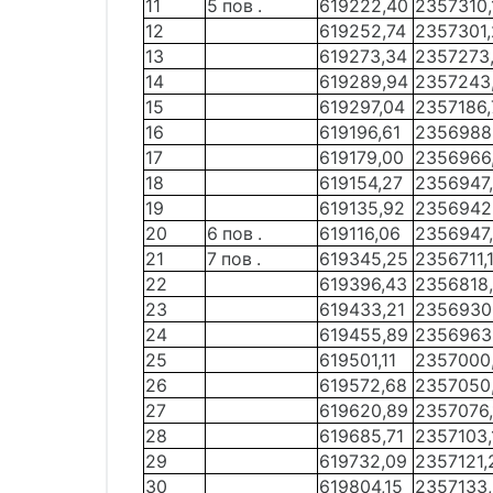
11
5 пов .
619222,40
2357310,
12
619252,74
2357301,
13
619273,34
2357273
14
619289,94
2357243
15
619297,04
2357186,
16
619196,61
2356988
17
619179,00
2356966
18
619154,27
2356947
19
619135,92
2356942
20
6 пов .
619116,06
2356947,
21
7 пов .
619345,25
2356711,
22
619396,43
2356818
23
619433,21
2356930
24
619455,89
2356963
25
619501,11
2357000
26
619572,68
2357050
27
619620,89
2357076,
28
619685,71
2357103,
29
619732,09
2357121,
30
619804,15
2357133