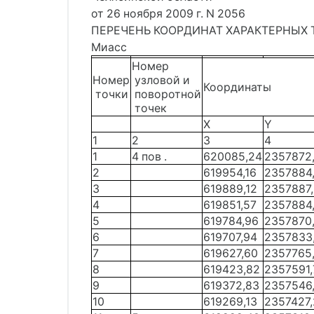
от 26 ноября 2009 г. N 2056
ПЕРЕЧЕНЬ КООРДИНАТ ХАРАКТЕРНЫХ ТОЧ
Миасс
Номер
Номер
узловой и
Координаты
точки
поворотной
точек
X
Y
1
2
3
4
1
4 пов .
620085,24
2357872
2
619954,16
2357884
3
619889,12
2357887
4
619851,57
2357884
5
619784,96
2357870
6
619707,94
2357833
7
619627,60
2357765
8
619423,82
2357591,
9
619372,83
2357546
10
619269,13
2357427