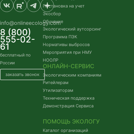
Постановка на учет
Экосбор
Обучение
info@onlineecology.com
Экологический аутсорсинг
8 (800)
555-02-
Программа ПЭК
61
Нормативы выбросов
Мероприятия при НМУ
бесплатный по 
НООЛР
России
ОНЛАЙН-СЕРВИС
заказать звонок
Экологическим компаниям
Ритейлерам
Утилизаторам
Техническая поддержка
Демонстрация Сервиса
ПОМОЩЬ ЭКОЛОГУ
Каталог организаций