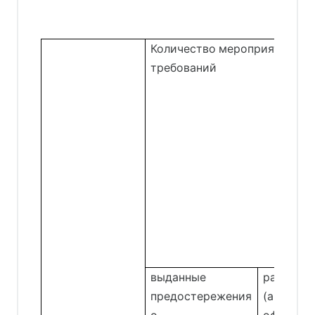
Количество мероприятий по
требований
выданные
размеще
предостережения
(актуали