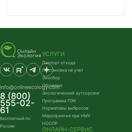
УСЛУГИ
Паспорт отхода
Постановка на учет
Экосбор
Обучение
info@onlineecology.com
Экологический аутсорсинг
8 (800)
555-02-
Программа ПЭК
61
Нормативы выбросов
Мероприятия при НМУ
бесплатный по 
НООЛР
России
ОНЛАЙН-СЕРВИС