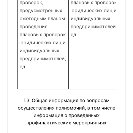
проверок,
плановых проверок
само
предусмотренных
юридических лиц и
пла
ежегодным планом
индивидуальных
про
проведения
предпринимателей,
юрид
плановых проверок
ед.
и ин
юридических лиц и
пре
индивидуальных
от о
предпринимателей,
коли
ед.
запл
пров
1.3. Общая информация по вопросам
осуществления полномочий, в том числе
информация о проведенных
профилактических мероприятиях