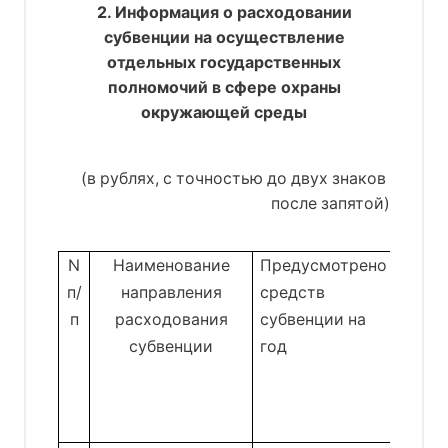
2. Информация о расходовании
субвенции на осуществление
отдельных государственных
полномочий в сфере охраны
окружающей среды
     (в рублях, с точностью до двух знаков 
после запятой)
N
Наименование
Предусмотрено
Полу
п/
направления
средств
сред
п
расходования
субвенции на
субв
субвенции
год
за
теку
квар