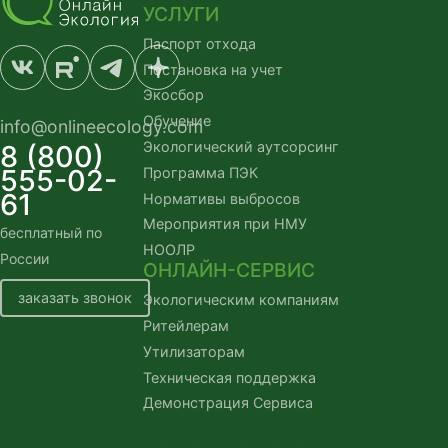
УСЛУГИ
Паспорт отхода
Постановка на учет
Экосбор
Обучение
info@onlineecology.com
Экологический аутсорсинг
8 (800)
555-02-
Программа ПЭК
61
Нормативы выбросов
Мероприятия при НМУ
бесплатный по 
НООЛР
России
ОНЛАЙН-СЕРВИС
заказать звонок
Экологическим компаниям
Ритейлерам
Утилизаторам
Техническая поддержка
Демонстрация Сервиса