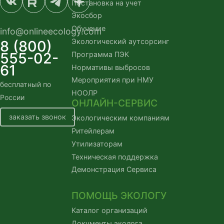
Постановка на учет
Экосбор
Обучение
info@onlineecology.com
Экологический аутсорсинг
8 (800)
555-02-
Программа ПЭК
61
Нормативы выбросов
Мероприятия при НМУ
бесплатный по 
НООЛР
России
ОНЛАЙН-СЕРВИС
заказать звонок
Экологическим компаниям
Ритейлерам
Утилизаторам
Техническая поддержка
Демонстрация Сервиса
ПОМОЩЬ ЭКОЛОГУ
Каталог организаций
Документы эколога