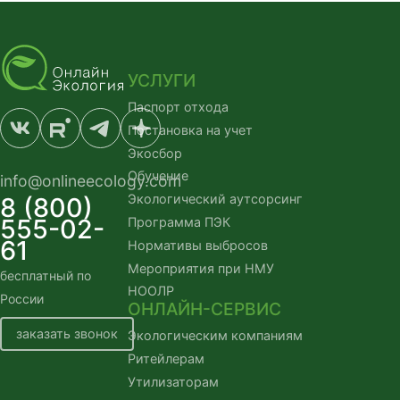
УСЛУГИ
Паспорт отхода
Постановка на учет
Экосбор
Обучение
info@onlineecology.com
Экологический аутсорсинг
8 (800)
555-02-
Программа ПЭК
61
Нормативы выбросов
Мероприятия при НМУ
бесплатный по 
НООЛР
России
ОНЛАЙН-СЕРВИС
заказать звонок
Экологическим компаниям
Ритейлерам
Утилизаторам