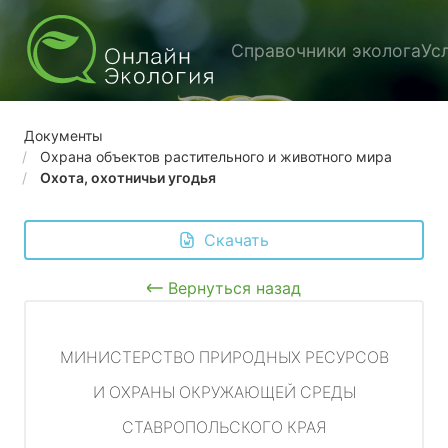
Справочники эколога
Ус
Документы
Охрана объектов растительного и животного мира
Охота, охотничьи угодья
 Скачать
Вернуться назад
МИНИСТЕРСТВО ПРИРОДНЫХ РЕСУРСОВ
И ОХРАНЫ ОКРУЖАЮЩЕЙ СРЕДЫ
СТАВРОПОЛЬСКОГО КРАЯ