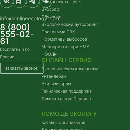
Постановка на учет
Экосбор
Обучение
info@onlineecology.com
Экологический аутсорсинг
8 (800)
555-02-
Программа ПЭК
61
Нормативы выбросов
Мероприятия при НМУ
бесплатный по 
НООЛР
России
ОНЛАЙН-СЕРВИС
заказать звонок
Экологическим компаниям
Ритейлерам
Утилизаторам
Техническая поддержка
Демонстрация Сервиса
ПОМОЩЬ ЭКОЛОГУ
Каталог организаций
Документы эколога