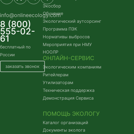
Экосбор
Обучение
info@onlineecology.com
Экологический аутсорсинг
8 (800)
555-02-
Программа ПЭК
61
Нормативы выбросов
Мероприятия при НМУ
бесплатный по 
НООЛР
России
ОНЛАЙН-СЕРВИС
заказать звонок
Экологическим компаниям
Ритейлерам
Утилизаторам
Техническая поддержка
Демонстрация Сервиса
ПОМОЩЬ ЭКОЛОГУ
Каталог организаций
Документы эколога