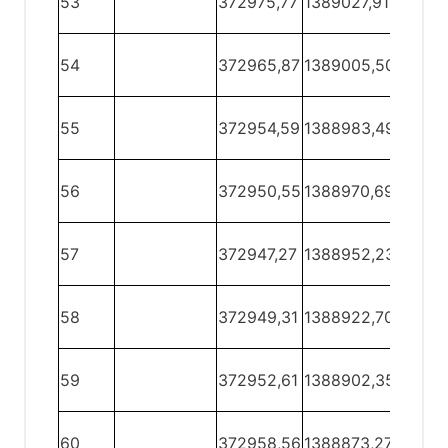
53
372975,77
1389027,91
54
54 -
54
372965,87
1389005,50
55
55 -
55
372954,59
1388983,49
56
56 -
56
372950,55
1388970,69
57
57 -
57
372947,27
1388952,23
58
58 -
58
372949,31
1388922,70
59
59 -
59
372952,61
1388902,35
60
60 -
60
372958,56
1388873,27