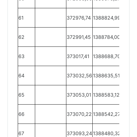
61
61 -
61
372976,74
1388824,99
62
62 -
62
372991,45
1388784,00
63
63 -
63
373017,41
1388688,70
64
64 -
64
373032,56
1388635,51
65
65 -
65
373053,01
1388583,12
66
66 -
66
373070,22
1388542,27
67
67 -
67
373093,24
1388480,32
68