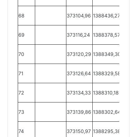
68 -
68
373104,96
1388436,27
69
62 -
69
373116,24
1388378,57
70
70
373120,29
1388349,30
70 - 71
71
373126,64
1388329,58
71 - 72
72 -
72
373134,33
1388310,18
73
73 -
73
373139,86
1388302,64
74
74 -
74
373150,97
1388295,38
75