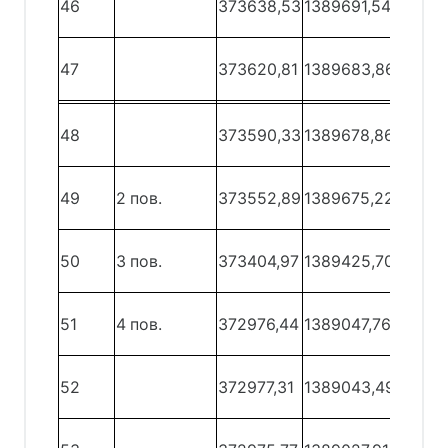
46
373638,53
1389691,54
47
47 -
47
373620,81
1389683,86
48
48 -
48
373590,33
1389678,86
49
49 -
49
2 пов.
373552,89
1389675,22
50
50 -
50
3 пов.
373404,97
1389425,70
51
51 -
51
4 пов.
372976,44
1389047,76
52
52 -
52
372977,31
1389043,49
53
53 -