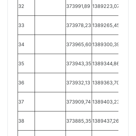
32 -
32
373991,89
1389223,07
33
33 -
33
373978,23
1389265,45
34
34 -
34
373965,60
1389300,39
35
35 -
35
373943,35
1389344,86
36
36 -
36
373932,13
1389363,70
37
37 -
37
373909,74
1389403,23
38
38 -
38
373885,35
1389437,26
39