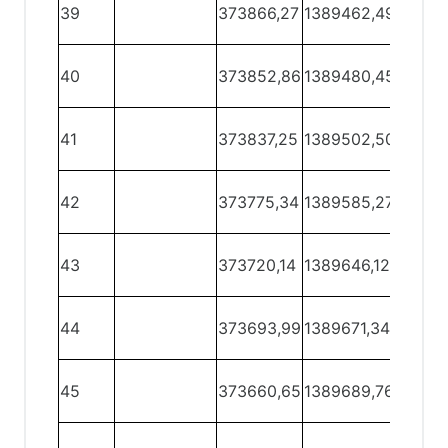
39 -
39
373866,27
1389462,49
40
40 -
40
373852,86
1389480,45
41
41 -
41
373837,25
1389502,50
42
42 -
42
373775,34
1389585,27
43
43 -
43
373720,14
1389646,12
44
44 -
44
373693,99
1389671,34
45
45 -
45
373660,65
1389689,76
46
46 -