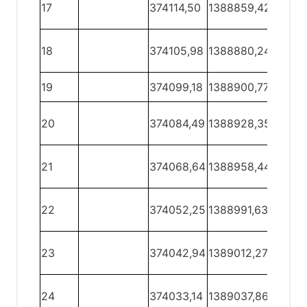
17
374114,50
1388859,42
17 - 18
18
374105,98
1388880,24
18 - 19
19 -
19
374099,18
1388900,77
20
20 -
20
374084,49
1388928,35
21
21 -
21
374068,64
1388958,44
22
22 -
22
374052,25
1388991,63
23
23 -
23
374042,94
1389012,27
24
24 -
24
374033,14
1389037,86
25