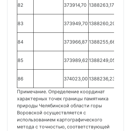
82 -
82
373914,70
1388263,17
83
83 -
83
373949,70
1388260,20
84
84 -
84
373966,87
1388255,66
85
85 -
85
373989,62
1388249,05
86
86
374023,00
1388236,23
86 - 1
Примечание. Определение координат
характерных точек границы памятника
природы Челябинской области горы
Воровской осуществляется с
использованием картографического
метода с точностью, соответствующей