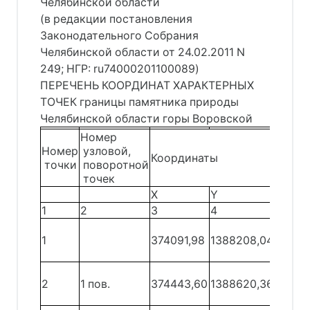
Челябинской области
(в редакции постановления
Законодательного Собрания
Челябинской области от 24.02.2011 N
249; НГР: ru74000201100089)
ПЕРЕЧЕНЬ КООРДИНАТ ХАРАКТЕРНЫХ
ТОЧЕК границы памятника природы
Челябинской области горы Воровской
Номер
От
Номер
узловой,
точк
Координаты
точки
поворотной
до
точек
точк
X
Y
1
2
3
4
5
1
374091,98
1388208,04
1 - 2
2
1 пов.
374443,60
1388620,36
2 - 3