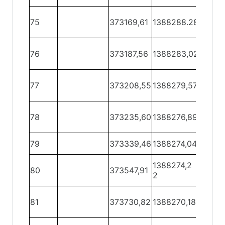
75 -
75
373169,61
1388288.28
76
76 -
76
373187,56
1388283,02
77
77 -
77
373208,55
1388279,57
78
78 -
78
373235,60
1388276,89
79
79 -
79
373339,46
1388274,04
80
1388274,2
80 -
80
373547,91
2
81
81 -
81
373730,82
1388270,18
82