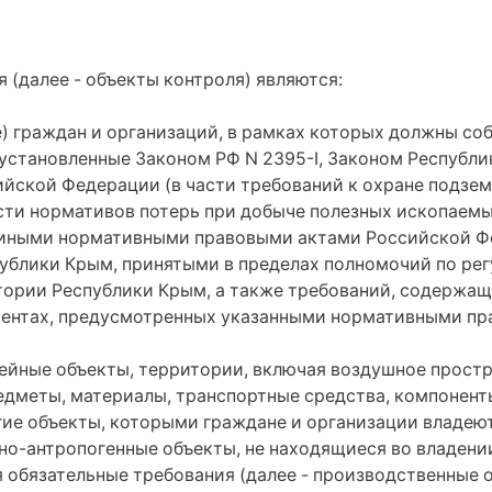
я (далее - объекты контроля) являются:
ие) граждан и организаций, в рамках которых должны со
установленные Законом РФ N 2395-I, Законом Республик
ийской Федерации (в части требований к охране подзе
сти нормативов потерь при добыче полезных ископаемы
 иными нормативными правовыми актами Российской Ф
блики Крым, принятыми в пределах полномочий по рег
тории Республики Крым, а также требований, содержащ
ентах, предусмотренных указанными нормативными пр
нейные объекты, территории, включая воздушное простр
редметы, материалы, транспортные средства, компонен
ие объекты, которыми граждане и организации владеют
о-антропогенные объекты, не находящиеся во владении
 обязательные требования (далее - производственные 