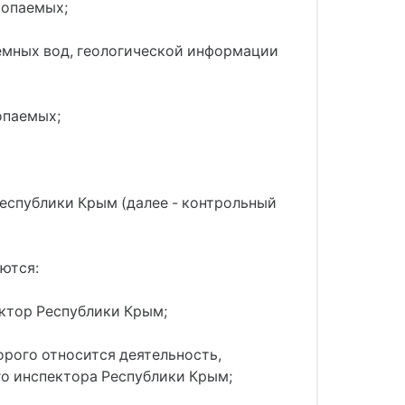
копаемых;
емных вод, геологической информации
опаемых;
еспублики Крым (далее - контрольный
ются:
ектор Республики Крым;
орого относится деятельность,
го инспектора Республики Крым;