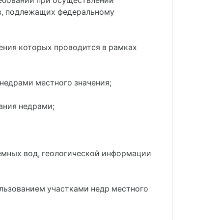
ребований при осуществлении
ов, подлежащих федеральному
ения которых проводится в рамках
недрами местного значения;
ания недрами;
емных вод, геологической информации
ользованием участками недр местного