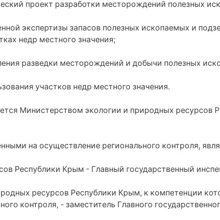
ический проект разработки месторождений полезных ис
енной экспертизы запасов полезных ископаемых и подз
тках недр местного значения;
ления разведки месторождений и добычи полезных иск
зования участков недр местного значения.
яется Министерством экологии и природных ресурсов Р
нными на осуществление регионального контроля, явля
сов Республики Крым - Главный государственный инсп
иродных ресурсов Республики Крым, к компетенции кот
ного контроля, - заместитель Главного государственно