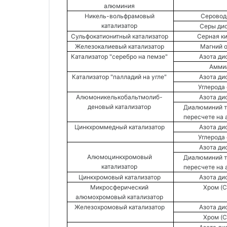
алюминия 
Никель-вольфрамовый 
Серовод
катализатор 
Серы дио
Сульфокатионитный катализатор 
Серная ки
Железокалиевый катализатор 
Магний о
Катализатор "серебро на пемзе" 
Азота ди
Аммиа
Катализатор "палладий на угле" 
Азота ди
Углерода 
Алюмоникелькобальтмолиб- 
Азота ди
деновый катализатор 
Диалюминий тр
пересчете на 
Цинкхроммедный катализатор 
Азота ди
Углерода 
Азота ди
Алюмоцинкхромовый 
Диалюминий тр
катализатор 
пересчете на 
Цинкхромовый катализатор 
Азота ди
Микросферический 
Хром (C
алюмохромовый катализатор 
Железохромовый катализатор 
Азота ди
Хром (C