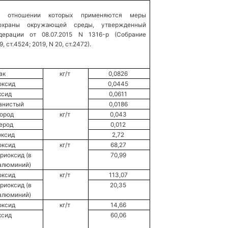
в отношении которых применяются меры 
 охраны окружающей среды, утвержденный 
ерации от 08.07.2015 N 1316-р (Собрание 
ст.4524; 2019, N 20, ст.2472). 
к 
кг/т 
0,0826 
оксид 
0,0445 
ксид 
0,0611 
анистый 
0,0186 
ород 
кг/т 
0,043 
ерод 
0,012 
ксид 
2,72 
оксид 
кг/т 
68,27 
иоксид (в 
70,99 
алюминий) 
оксид 
кг/т 
113,07 
иоксид (в 
20,35 
алюминий) 
оксид 
кг/т 
14,66 
ксид 
60,06 