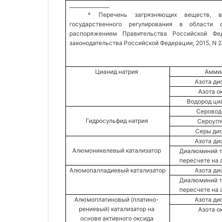
________________ 
* Перечень загрязняющих веществ, 
государственного регулирования в области
распоряжением Правительства Российской Фед
законодательства Российской Федерации, 2015, N 29, 
Цианид натрия 
Аммиа
Азота ди
Азота о
Водород ци
Серовод
Гидросульфид натрия 
Сероугл
Серы дио
Азота ди
Алюмоникелевый катализатор 
Диалюминий тр
пересчете на 
Алюмопалладиевый катализатор 
Азота ди
Диалюминий тр
пересчете на 
Алюмоплатиновый (платино- 
Азота ди
рениевый) катализатор на 
Азота о
основе активного оксида 