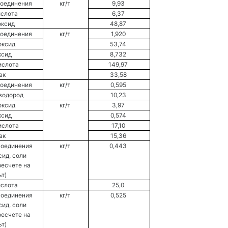
соединения 
кг/т 
9,93 
слота 
6,37 
ксид 
48,87 
соединения 
кг/т 
1,920 
оксид 
53,74 
ксид 
8,732 
ислота 
149,97 
к 
33,58 
соединения 
кг/т 
0,595 
водород 
10,23 
оксид 
кг/т 
3,97 
ксид 
0,574 
ислота 
17,10 
к 
15,36 
соединения 
кг/т 
0,443 
ид, соли 
есчете на 
т) 
слота 
25,0 
соединения 
кг/т 
0,525 
ид, соли 
есчете на 
т) 