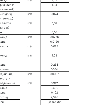
оксид 
кг/т 
7,37 
иоксид (в 
1,24 
алюминий) 
нгидрид 
кг/т 
0,074 
нтаоксид) 
селитра 
кг/т 
1,61 
итрат) 
к 
0,08 
оксид 
кг/т 
0,0776 
ксид 
0,0126 
слота 
кг/т 
0,088 
оксид 
кг/т 
1,03 
ксид 
0,258 
ислота 
0,104 
единения, 
кг/т 
0,0097 
илртути 
соединения 
кг/т 
0,912 
оксид 
0,630 
ксид 
0,102 
оксид 
2,393 
рен 
0,00000328 