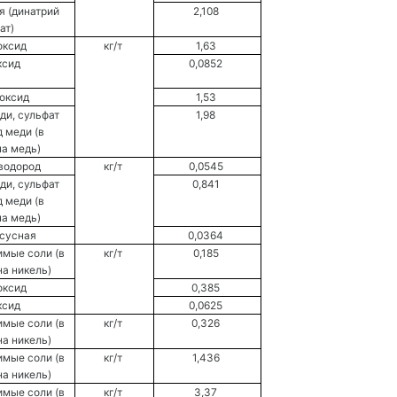
я (динатрий 
2,108 
ат) 
оксид 
кг/т 
1,63 
ксид 
0,0852 
оксид 
1,53 
ди, сульфат 
1,98 
 меди (в 
а медь) 
водород 
кг/т 
0,0545 
ди, сульфат 
0,841 
 меди (в 
а медь) 
сусная 
0,0364 
мые соли (в 
кг/т 
0,185 
а никель) 
оксид 
0,385 
ксид 
0,0625 
мые соли (в 
кг/т 
0,326 
а никель) 
мые соли (в 
кг/т 
1,436 
а никель) 
мые соли (в 
кг/т 
3,37 