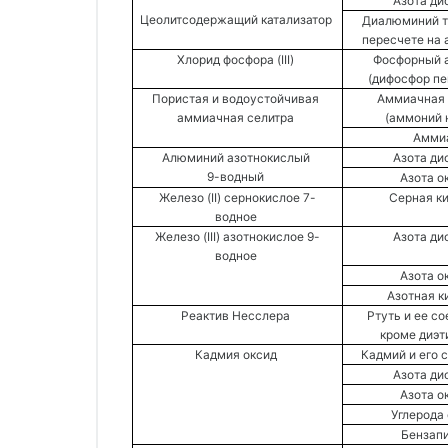
Азота ди
Цеолитсодержащий катализатор 
Диалюминий тр
пересчете на 
Хлорид фосфора (III) 
Фосфорный а
(дифосфор пе
Пористая и водоустойчивая 
Аммиачная 
аммиачная селитра 
(аммоний н
Аммиа
Алюминий азотнокислый 
Азота ди
9-водный 
Азота о
Железо (II) сернокислое 7-
Серная ки
водное 
Железо (III) азотнокислое 9-
Азота ди
водное 
Азота о
Азотная к
Реактив Несслера 
Ртуть и ее со
кроме диэт
Кадмия оксид 
Кадмий и его 
Азота ди
Азота о
Углерода 
Бензапи