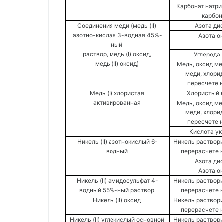
Карбонат натри
карбон
Соединения меди (медь (II) 
Азота ди
азотно-кислая 3-водная 45%-
Азота о
ный 
раствор, медь (I) оксид, 
Углерода 
медь (II) оксид) 
Медь, оксид ме
меди, хлорид
пересчете н
Медь (I) хлористая 
Хлористый 
активированная 
Медь, оксид ме
меди, хлорид
пересчете н
Кислота ук
Никель (II) азотнокислый 6-
Никель раствори
водный 
перерасчете н
Азота ди
Азота о
Никель (II) амидосульфат 4-
Никель раствори
водный 55%-ный раствор 
перерасчете н
Никель (II) оксид 
Никель раствори
перерасчете н
Никель (II) углекислый основной 
Никель раствори