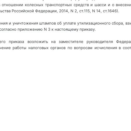
 в отношении колесных транспортных средств и шасси и о внесен
тва Российской Федерации, 2014, N 2, ст.115, N 14, ст.1646).
нения и уничтожения штампов об уплате утилизационного сбора, в
 согласно приложению N 3 к настоящему приказу.
его приказа возложить на заместителе руководителя Федер
чение работы налоговых органов по вопросам исчисления в соо