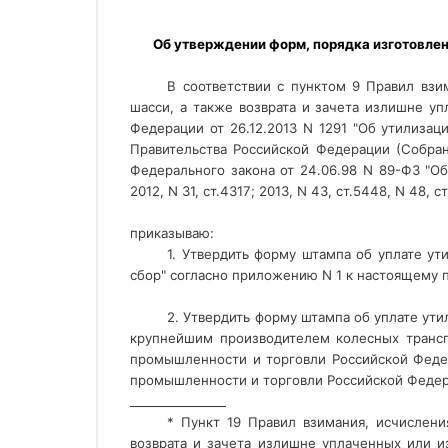
 Об утверждении форм, порядка изготовления, хранения и уничтожения штампов об уплате утилизационного сбора, взимаемого Федеральной налоговой 
В соответствии с пунктом 9 Правил взи
шасси, а также возврата и зачета излишне у
Федерации от 26.12.2013 N 1291 "Об утилиза
Правительства Российской Федерации (Собрание
Федерального закона от 24.06.98 N 89-ФЗ "Об 
2012, N 31, ст.4317; 2013, N 43, ст.5448, N 48, ст
приказываю:
1. Утвердить форму штампа об уплате у
сбор" согласно приложению N 1 к настоящему п
2. Утвердить форму штампа об уплате ут
крупнейшим производителем колесных трансп
промышленности и торговли Российской Феде
промышленности и торговли Российской Федера
________________ 
* Пункт 19 Правил взимания, исчислени
возврата и зачета излишне уплаченных или 