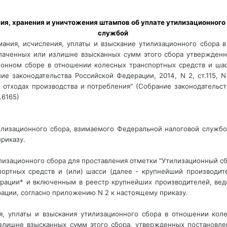
службой 
мания, исчисления, уплаты и взыскание утилизационного сбора в
плаченных или излишне взысканных сумм этого сбора утвержденн
ционном сборе в отношении колесных транспортных средств и шас
 законодательства Российской Федерации, 2014, N 2, ст.115, N 1
отходах производства и потребления" (Собрание законодательств
.6165) 
тилизационного сбора, взимаемого Федеральной налоговой службо
риказу.
илизационного сбора для проставления отметки "Утилизационный с
ортных средств и (или) шасси (далее - крупнейший производите
рации* и включенным в реестр крупнейших производителей, веде
ции, согласно приложению N 2 к настоящему приказу. 
я, уплаты и взыскания утилизационного сбора в отношении кол
излишне взысканных сумм этого сбора, утвержденных постановле