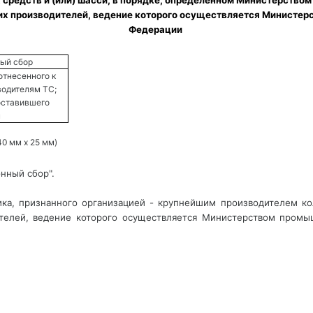
средств и (или) шасси, в порядке, определенном Министерством
х производителей, ведение которого осуществляется Министерс
Федерации 
ый сбор 
тнесенного к 
одителям ТС; 
оставившего 
 
0 мм х 25 мм) 
онный сбор".
ка, признанного организацией - крупнейшим производителем ко
телей, ведение которого осуществляется Министерством промы