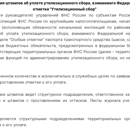
ия штампов об уплате утилизационного сбора, взимаемого Федер
отметки "Утилизационный сбор" 
ти руководителя) управлений ФНС России по субъектам Росс
нспекций ФНС России по крупнейшим налогоплательщикам, начал
 (исполняющие обязанности начальника) инспекций по районам
об уплате утилизационного сбора, взимаемого Федеральной на
зделе "Особые отметки" паспорта транспортного средства (шасси,
ов бюджетных обязательств, предусмотренных в федеральном б
тствующих территориальных органов ФНС России (далее - террит
ми функций по администрированию утилизационного сбора, но не
иченном количестве и исключительно в служебных целях по заявк
оставление отметки о его уплате.
не штампов ведет структурное подразделение, ответственное за 
й и штампов с проставлением их оттисков. Листы журнала уче
деляется структурными подразделениями территориальных ор
 о его уплате.