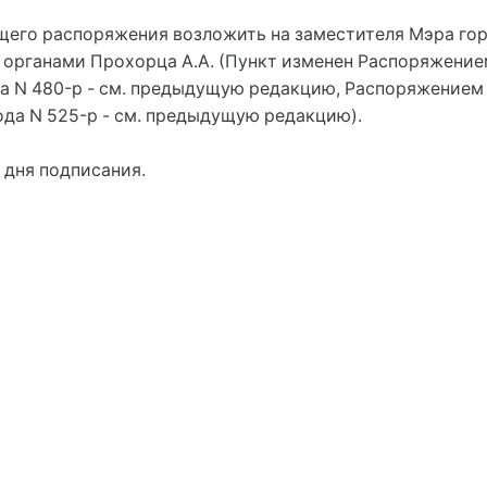
ящего распоряжения возложить на заместителя Мэра го
и органами Прохорца А.А. (Пункт изменен Распоряжени
ода N 480-р - см. предыдущую редакцию, Распоряжение
года N 525-р - см. предыдущую редакцию).
 дня подписания.