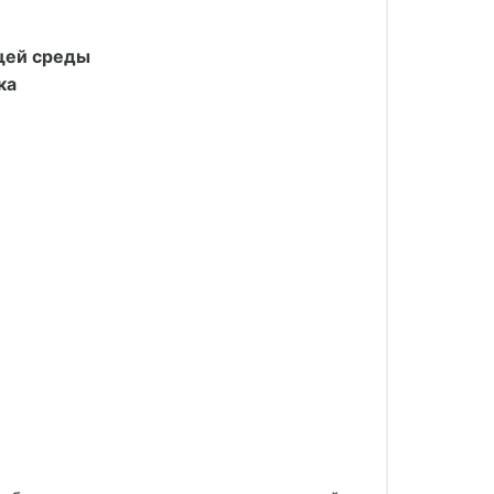
щей среды
ка