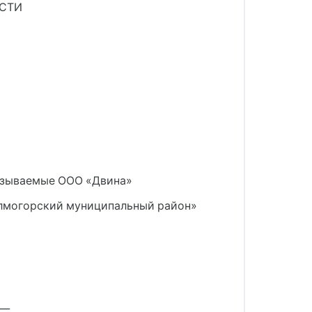
АСТИ
казываемые ООО «Двина»
олмогорский муниципальный район»
__