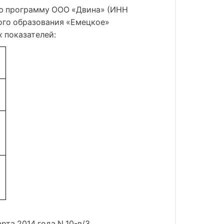
ную программу ООО «Двина» (ИНН
ого образования «Емецкое»
 показателей:
рта 2014 года N 10-в/3