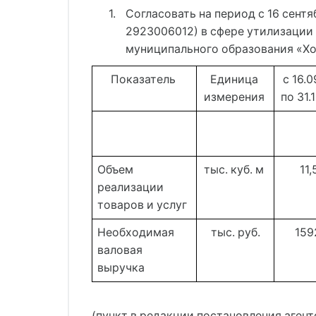
1.
Согласовать на период с 16 сент
2923006012) в сфере утилизации
муниципального образования «Хо
Показатель 
Единица 
с 16.0
измерения 
по 31.
Объем 
тыс. куб. м 
11,
реализации 
товаров и услуг 
Необходимая 
тыс. руб.
159
валовая 
выручка 
(пункт в редакции постановления агент