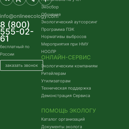
Экосбор
Обучение
info@onlineecology.com
Экологический аутсорсинг
8 (800)
555-02-
Программа ПЭК
61
Нормативы выбросов
Мероприятия при НМУ
бесплатный по
НООЛР
России
ОНЛАЙН-СЕРВИС
заказать звонок
Экологическим компаниям
Ритейлерам
Утилизаторам
Техническая поддержка
Демонстрация Сервиса
ПОМОЩЬ ЭКОЛОГУ
Каталог организаций
Документы эколога