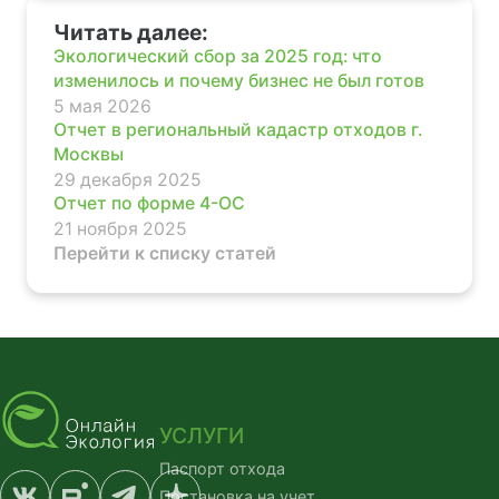
Читать далее:
Экологический сбор за 2025 год: что
изменилось и почему бизнес не был готов
5 мая 2026
Отчет в региональный кадастр отходов г.
Москвы
29 декабря 2025
Отчет по форме 4-ОС
21 ноября 2025
Перейти к списку статей
УСЛУГИ
Паспорт отхода
Постановка на учет