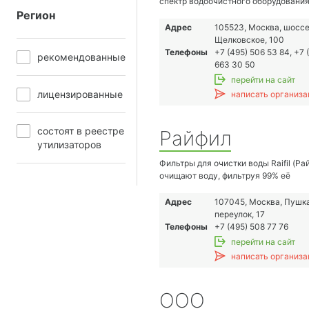
спектр водоочистного оборудования
Регион
как традиционных, так и самых сов
инновационных технологий очистки 
Адрес
105523, Москва, шосс
• автоматические фильтры с зернис
Щелковское, 100
загрузкой (осадочные, угольные фи
Телефоны
+7 (495) 506 53 84, +7 
рекомендованные
фильтры для обезжелезивания и уд
663 30 50
марганца, умягчители, деионизаторы
перейти на сайт
• обратноосмотические /
лицензированные
написать организа
нанофильтрационные системы для
деминерализации воды
• ультрафильтрационные системы д
состоят в реестре
Райфил
удаления взвешенных примесей и
утилизаторов
обеззараживания воды
• патронные фильтры для тонкой
Фильтры для очистки воды Raifil (Ра
механической и стерилизующей фи
очищают воду, фильтруя 99% её
(микрофильтры)
загрязнений. Это то, что нужно всем
• системы мембранной дегазации в
Компания является официальным
Адрес
107045, Москва, Пушк
• системы электродеионизации для
дистрибьютером Raifil Company™.
переулок, 17
получения глубокообессоленной во
Телефоны
+7 (495) 508 77 76
• дозирующее оборудование для ре
перейти на сайт
обработки воды
написать организа
• насосное оборудование
• ультрафиолетовые стерилизаторы
обеззараживания воды Компания
ООО
«Аквантум» предлагает заказчикам