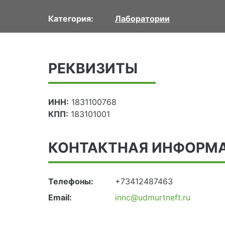
Категория:
Лаборатории
РЕКВИЗИТЫ
ИНН:
1831100768
КПП:
183101001
КОНТАКТНАЯ ИНФОРМ
Телефоны:
+73412487463
Email:
innc@udmurtneft.ru