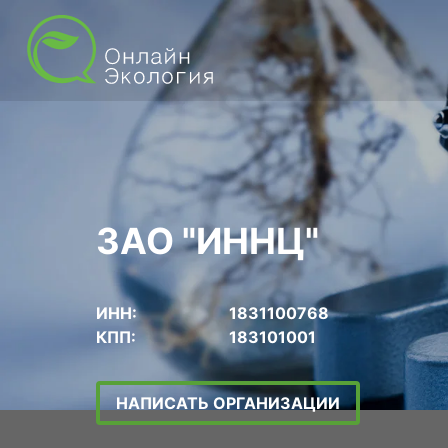
ЗАО "ИННЦ"
ИНН:
1831100768
КПП:
183101001
НАПИСАТЬ ОРГАНИЗАЦИИ