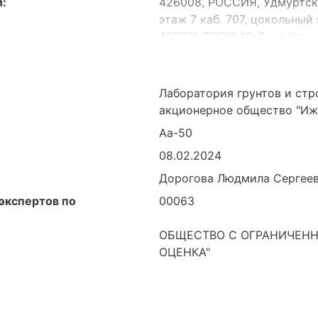
:
426008, РОССИЯ, Удмуртская
этаж 7 каб. 707, цокольный 
426011, РОССИЯ, Респ Удмур
этаж 8, кабинет 817
426011, РОССИЯ, Удмуртска
Свободы, дом 173, этаж 8, к
Лаборатория грунтов и ст
426008, РОССИЯ, Удмуртска
акционерное общество "Иж
Свободы, дом 175, этаж 9, э
Аа-50
склад 2.
08.02.2024
426008, РОССИЯ, Удмуртска
Свободы, дом 175, этаж 9, э
Дорогова Людмила Сергее
склад 2 .
экспертов по
00063
ОБЩЕСТВО С ОГРАНИЧЕНН
ОЦЕНКА"