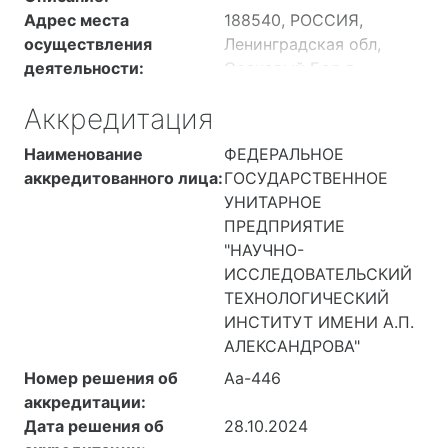
Адрес места
188540, РОССИЯ,
осуществления
Ленинградская обл,
деятельности:
Сосновый Бор г,
Копорское ш, дом 72
Аккредитация
корпус 41, 305
188540, РОССИЯ,
Наименование
ФЕДЕРАЛЬНОЕ
Ленинградская обл, г
аккредитованного лица:
ГОСУДАРСТВЕННОЕ
Сосновый Бор, ш
УНИТАРНОЕ
Копорское, дом 72
ПРЕДПРИЯТИЕ
корпус 42, 312
"НАУЧНО-
188540, РОССИЯ,
ИССЛЕДОВАТЕЛЬСКИЙ
Ленинградская обл, г
ТЕХНОЛОГИЧЕСКИЙ
Сосновый Бор, ш
ИНСТИТУТ ИМЕНИ А.П.
Копорское, дом 72
АЛЕКСАНДРОВА"
корпус 43, 247
Номер решения об
Аа-446
188540, РОССИЯ,
аккредитации:
Ленинградская обл, г
Дата решения об
28.10.2024
Сосновый Бор, ш