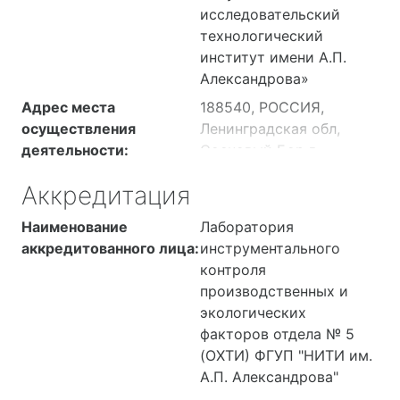
исследовательский
Ленинградская, г
технологический
Сосновый Бор, ш
институт имени А.П.
Копорское, дом 72
Александрова»
корпус 46, 206
188540, РОССИЯ, обл
Адрес места
188540, РОССИЯ,
Ленинградская, г
осуществления
Ленинградская обл,
Сосновый Бор, ш
деятельности:
Сосновый Бор г,
Копорское, дом 72
Копорское ш, д. 72,
Аккредитация
корпус 43, 148
корп. 40 (пом. 117, 125)
188540, РОССИЯ,
Наименование
Лаборатория
Ленинградская обл, г
аккредитованного лица:
инструментального
Сосновый Бор, шоссе
контроля
Копорское, дом 72 корп.
производственных и
43 (пом. 105).
экологических
188540, РОССИЯ,
факторов отдела № 5
Ленинградская обл, г
(ОХТИ) ФГУП "НИТИ им.
Сосновый Бор, ш.
А.П. Александрова"
Копорское, д. 72, корп.