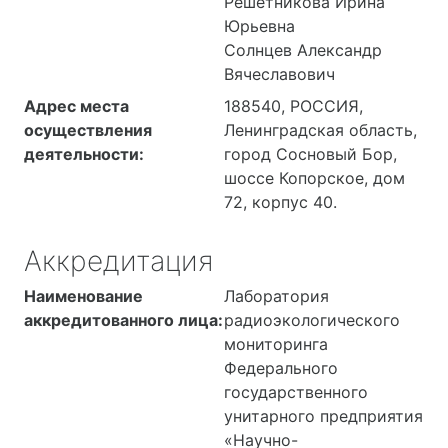
Решетникова Ирина
Сосновый Бор, ш
Юрьевна
Копорское, дом 72
Солнцев Александр
корпус 41, 401
Вячеславович
188540, РОССИЯ, обл
Адрес места
188540, РОССИЯ,
Ленинградская, г
осуществления
Ленинградская область,
Сосновый Бор, ш
деятельности:
город Сосновый Бор,
Копорское, дом 72
шоссе Копорское, дом
корпус 49, 538
72, корпус 40.
188540, РОССИЯ, обл
Ленинградская, г
Сосновый Бор, ш
Аккредитация
Копорское, дом 72
Наименование
Лаборатория
корпус 49, Узел ТРО
аккредитованного лица:
радиоэкологического
188540, РОССИЯ, обл
мониторинга
Ленинградская, г
Федерального
Сосновый Бор, ш
государственного
Копорское, дом 72
унитарного предприятия
корпус 46, 204
«Научно-
188540, РОССИЯ, обл