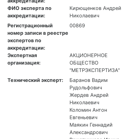
аккредитации:
Копорское, дом 72
ФИО эксперта по
Кирющенков Андрей
корпус 45, 109
аккредитации:
Николаевич
188540, РОССИЯ,
Ленинградская обл, г
Регистрационный
00869
Сосновый Бор, ш
номер записи в реестре
Копорское, дом 72
экспертов по
корпус 47, 102
аккредитации:
188540, РОССИЯ,
Экспертная
АКЦИОНЕРНОЕ
Ленинградская обл,
организация:
ОБЩЕСТВО
Сосновый Бор г,
"МЕТРЭКСПЕРТИЗА"
Копорское ш, дом 72
Технический эксперт:
Баранов Вадим
корпус 49, 536
Рудольфович
188540, РОССИЯ, обл
Жердев Андрей
Ленинградская, г
Николаевич
Сосновый Бор, шоссе
Коломин Антон
Копорское, дом 72
Евгеньевич
корпус 45, 01/1
Маякин Геннадий
188540, РОССИЯ, обл
Александрович
Ленинградская, г