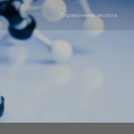
Справочники эколога