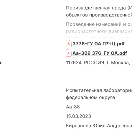
Производственная среда (И
объектов производственно
Проведение измерений и о
радиочастотного диапазона
Жилые и общественные зда
3776-ГУ ОА ГРЧЦ.pdf
объекты
Аа-309 376-ГУ ОА.pdf
:
117624, РОССИЯ, Г Москва, 
Испытательная лаборатори
федеральном округе
Аа-88
15.03.2023
Кирсанова Юлия Андреевна