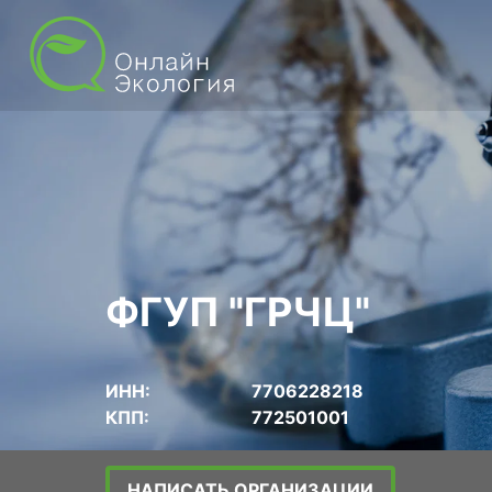
ФГУП "ГРЧЦ"
ИНН:
7706228218
КПП:
772501001
НАПИСАТЬ ОРГАНИЗАЦИИ