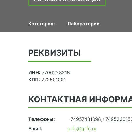
Категория:
Лаборатории
РЕКВИЗИТЫ
ИНН:
7706228218
КПП:
772501001
КОНТАКТНАЯ ИНФОРМ
Телефоны:
+74957481098,+749523015
Email:
grfc@grfc.ru