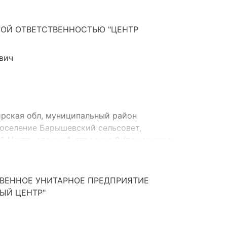
ОЙ ОТВЕТСТВЕННОСТЬЮ "ЦЕНТР
вич
рская обл, муниципальный район
поселение Барышевский сельсовет,
 Центр, здание 1, строение 2 (помещение
ия процессов, являющихся неотъемлемой
 системы менеджмента)
ВЕННОЕ УНИТАРНОЕ ПРЕДПРИЯТИЕ
ЫЙ ЦЕНТР"