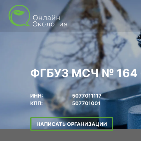
ФГБУЗ МСЧ № 164
ИНН:
5077011117
КПП:
507701001
НАПИСАТЬ ОРГАНИЗАЦИИ