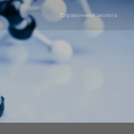
Справочники эколога