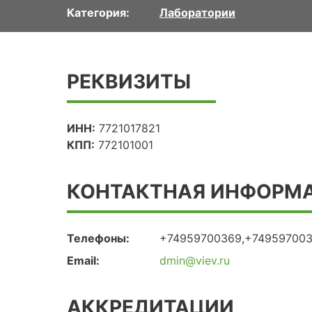
Категория:
Лаборатории
РЕКВИЗИТЫ
ИНН:
7721017821
КПП:
772101001
КОНТАКТНАЯ ИНФОРМ
Телефоны:
+74959700369,+74959700
Email:
dmin@viev.ru
АККРЕДИТАЦИИ