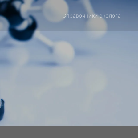
Справочники эколога