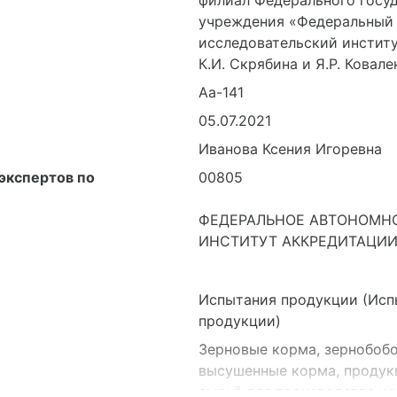
филиал Федерального госу
учреждения «Федеральный 
исследовательский инстит
К.И. Скрябина и Я.Р. Ковал
Аа-141
05.07.2021
Иванова Ксения Игоревна
экспертов по
00805
ФЕДЕРАЛЬНОЕ АВТОНОМН
ИНСТИТУТ АККРЕДИТАЦИИ
Испытания продукции (Исп
продукции)
Зерновые корма, зернобобо
высушенные корма, проду
сырьё для производства ко