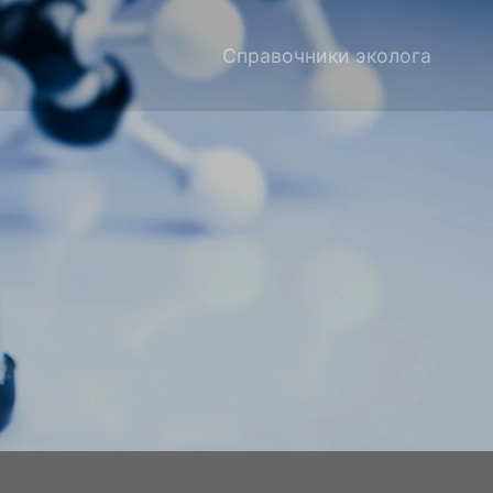
Справочники эколога