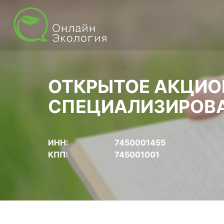
ОТКРЫТОЕ АКЦИО
СПЕЦИАЛИЗИРОВА
ИНН:
7450001455
КПП:
745001001