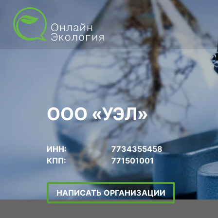
ООО «УЭЛ»
ИНН:
7734355458
КПП:
771501001
НАПИСАТЬ ОРГАНИЗАЦИИ