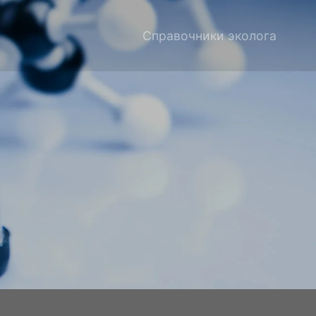
Справочники эколога