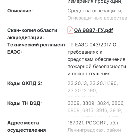
измерения продукции)
Описание:
Средства огнезащиты;
Огнезащитные вещества
и материалы;
Скан-копия области
ОА 9887-ГУ.pdf
Декоративные
аккредитации:
текстильные материалы;
Технический регламент
ТР ЕАЭС 043/2017 О
Пожарное
ЕАЭС:
требованиях к
оборудование; Шкафы
средствам обеспечения
пожарные; Вещества и
пожарной безопасности
материалы
и пожаротушения
строительные;
Материалы листовые
Коды ОКПД 2:
23.20.13, 23.20.11.190,
(листы, плиты,
23.20.12.190,
пластины, блоки) из
23.20.12.190,
Коды ТН ВЭД:
3209, 3809, 3824, 6806,
термопластов;
20.13.42.130,
6808, 6815; 3916, 3919,
Материалы тепло и
20.59.59.000, 20.30.1,
3921, 4412, 5007, 5111,
звукоизоляционные,
20.30.11.120, 20.30.21.110,
Адрес места
187021, РОССИЯ, обл
5112, 5208, 5209, 5211,
Покрытия пола,
20.59.59.000, 22.19.73,
осуществления
Ленинградская, район
5212, 5309, 5311, 5407,
Кровельные и
08, 23.99.19.110,