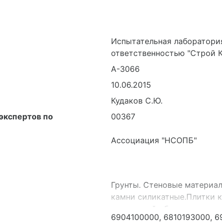
Испытательная лаборатори
ответственностью "Строй 
А-3066
10.06.2015
Кудаков С.Ю.
экспертов по
00367
Ассоциация "НСОПБ"
Грунты. Стеновые материал
камни силикатные.Плитки 
внутренней облицовки стен,
6904100000, 6810193000, 6
материалы строительные и