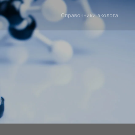
Справочники эколога