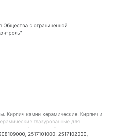
я Общества с ограниченной
Контроль"
ы. Кирпич камни керамические. Кирпич и
керамические глазурованные для
 для пола, фасадные. Заполнители,
908109000, 2517101000, 2517102000,
 дорожные. Щебень из природного камня,