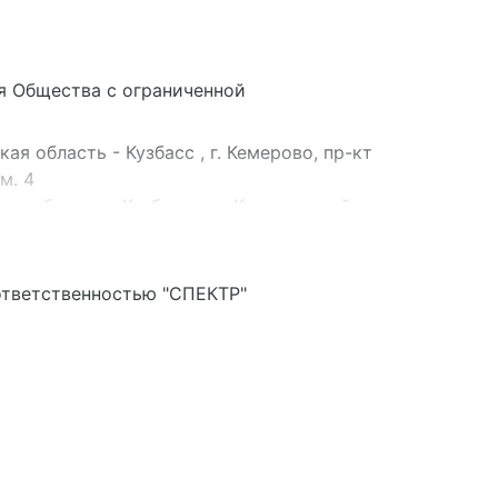
я Общества с ограниченной
я область - Кузбасс , г. Кемерово, пр-кт
ом. 4
я область - Кузбасс, г.о. Кемеровский, г.
 здание 118, пом. 3
ответственностью "СПЕКТР"