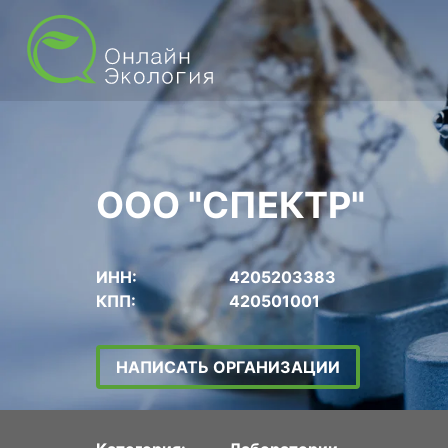
ООО "СПЕКТР"
ИНН:
4205203383
КПП:
420501001
НАПИСАТЬ ОРГАНИЗАЦИИ