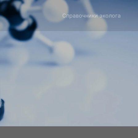
Справочники эколога