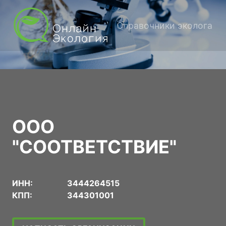
Справочники эколога
ООО
"СООТВЕТСТВИЕ"
ИНН:
3444264515
КПП:
344301001