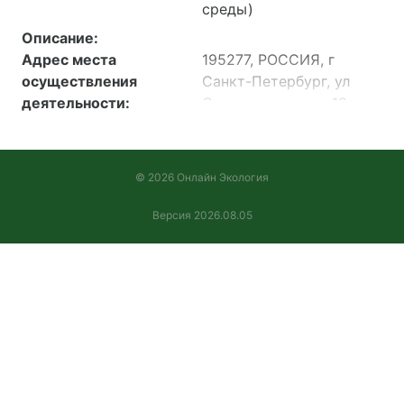
среды)
Описание:
Адрес места
195277, РОССИЯ, г
осуществления
Санкт-Петербург, ул
деятельности:
Смолячкова, дом 12
корпус 2 лит. А, пом. 10-
Н, офис 304, помещение
5
© 2026 Онлайн Экология
195277, РОССИЯ, Город
Санкт-Петербург, улица
Версия 2026.08.05
Смолячкова, дом 12
корпус 2 литер А, пом.
10-Н, офис 304,
помещение 5.