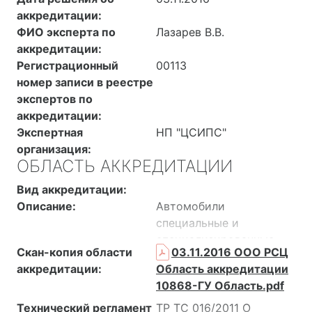
аккредитации:
ФИО эксперта по
Лазарев В.В.
аккредитации:
Регистрационный
00113
номер записи в реестре
экспертов по
аккредитации:
Экспертная
НП "ЦСИПС"
организация:
ОБЛАСТЬ АККРЕДИТАЦИИ
Вид аккредитации:
Описание:
Автомобили
специальные и
специализированные
Скан-копия области
03.11.2016 ООО РСЦ
(категории N, NG);
аккредитации:
Область аккредитации
Автопогрузчики;
10868-ГУ Область.pdf
Вентиляторы
промышленные;
Технический регламент
ТР ТС 016/2011 О