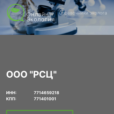
Справочники эколога
ООО "РСЦ"
ИНН:
7714659218
КПП:
771401001