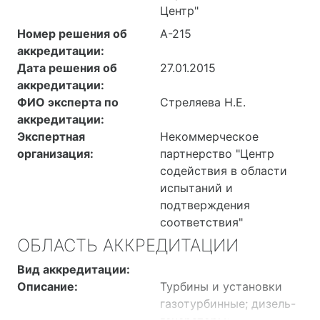
8439000000,
строительные;
Центр"
8441000000,
Оборудование
Номер решения об
А-215
8452000000,
нефтепромысловое,
аккредитации:
8454000000,
буровое
Дата решения об
27.01.2015
8458000000,
геологоразведочное;
аккредитации:
8459000000,
Оборудование
ФИО эксперта по
Стреляева Н.Е.
8461000000,
подъемно-
аккредитации:
8462000000,
транспортное, краны
Экспертная
Некоммерческое
8463000000,
грузоподъемные;
организация:
партнерство "Центр
8464000000,
Оборудование
содействия в области
8465000000,
технологическое для
испытаний и
8467000000,
лесозаготовки,
подтверждения
8474000000,
лесобирж и лесосплава;
соответствия"
8479000000,
Оборудование
ОБЛАСТЬ АККРЕДИТАЦИИ
8502000000,
технологическое для
8514000000,
литейного
Вид аккредитации:
8516000000,
производства;
Описание:
Турбины и установки
8700000000,
Оборудование
газотурбинные; дизель-
8701000000,
технологическое для