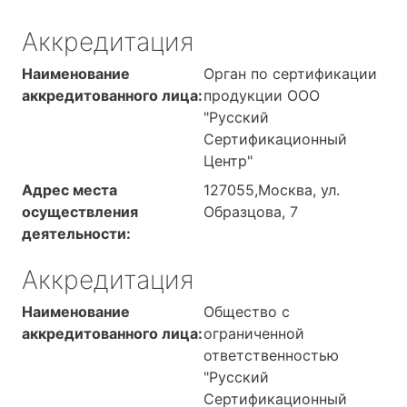
Машины дорожные,
районе Баранцевского
8418000000,
оборудование для
с.о., с. Новый Быт,
Аккредитация
8419000000,
приготовления
участок 3
8420000000,
строительных смесей;
Наименование
Орган по сертификации
8421000000,
Машины кузнечно-
аккредитованного лица:
продукции ООО
8422000000,
прессовые; Машины
"Русский
8425000000,
сельскохозяйственные;
Сертификационный
8426000000,
Механические тягово-
Центр"
8427000000,
сцепные устройства;
Адрес места
127055,Москва, ул.
8428000000,
Оборудование гаражное
осуществления
Образцова, 7
8429000000,
для автотранспортных
деятельности:
8430000000,
средств и прицепов;
8431000000,
Оборудование
Аккредитация
8432000000,
деревообрабатывающее;
8433000000,
Оборудование для
Наименование
Общество с
8434000000,
промышленности
аккредитованного лица:
ограниченной
8436000000,
строительных
ответственностью
8437000000,
материалов;
"Русский
8438000000,
Оборудование и машины
Сертификационный