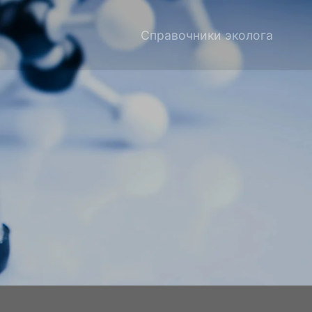
Справочники эколога