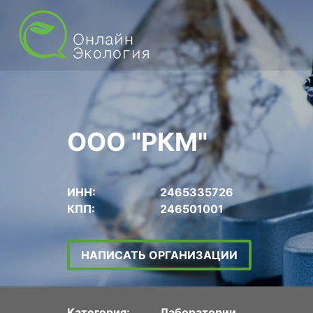
ООО "РКМ"
ИНН:
2465335726
КПП:
246501001
НАПИСАТЬ ОРГАНИЗАЦИИ
Категория:
Лаборатории