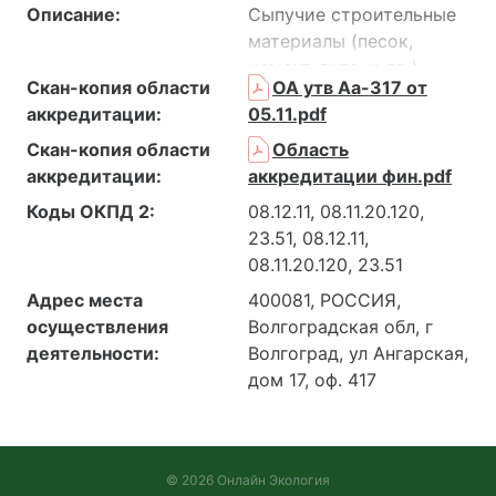
Описание:
Сыпучие строительные
материалы (песок,
цемент, гипс, и др.),
Скан-копия области
ОА утв Аа-317 от
Счетные образцы,
аккредитации:
05.11.pdf
материалы,
геометрические и
Скан-копия области
Область
физические
аккредитации:
аккредитации фин.pdf
характеристики
Коды ОКПД 2:
08.12.11, 08.11.20.120,
которых соответствуют
23.51, 08.12.11,
требованиям геометрии
08.11.20.120, 23.51
измерений ( песок,
Адрес места
400081, РОССИЯ,
цемент, гипс, почва и др.
осуществления
Волгоградская обл, г
сыпучие строительные
деятельности:
Волгоград, ул Ангарская,
материалы ), Земельные
дом 17, оф. 417
участки, Земельные
участки, отводимые под
строительство жилых,
общественных и
© 2026 Онлайн Экология
производственных