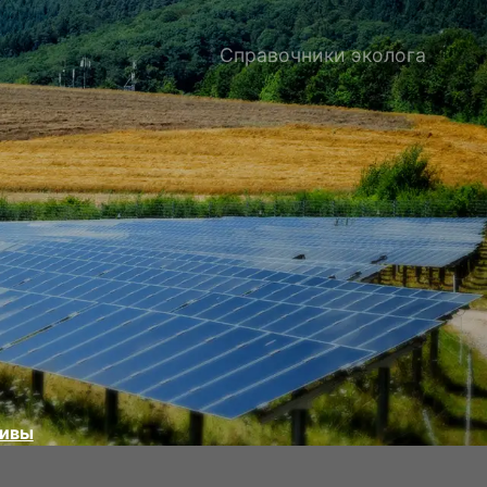
Справочники эколога
тивы