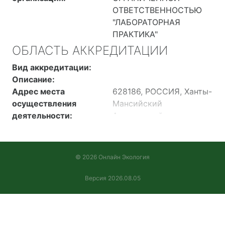
ОТВЕТСТВЕННОСТЬЮ
"ЛАБОРАТОРНАЯ
ПРАКТИКА"
ОБЛАСТЬ АККРЕДИТАЦИИ
Вид аккредитации:
Описание:
Адрес места
628186, РОССИЯ, Ханты-
осуществления
Мансийский
деятельности:
Автономный округ -
Югра, Октябрьский р-н,
Красноленинское
нефтегазоконденсатное
© 2026 Онлайн Экология
месторождение, на
здание Лаборатории на
Версия 2026.08.05
37 км ЦНИПР